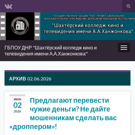
Вкл/
вык
Search for:
фор
пои
ГБПОУ ДНР "Шахтёрский колледж кино и
Вкл/
телевидения имени А.А.Ханжонкова"
выкл
нави
АРХИВ
02.06.2026
Предлагают перевести
ИЮН
02
чужие деньги? Не дайте
2026
мошенникам сделать вас
«дроппером»!