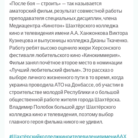
«После боя — строить» — так называется
аматорский фильм, результат совместной работы
преподавателя специальных дисциплин, члена
Медиацентра «Кинотон» Шахтёрского колледжа
кино и телевидения имени А.А. Ханжонкова Виктора
Кузнецова и выпускницы колледжа Дианы Ткаченко.
Работу ребят высоко оценило жюри Херсонского
фестиваля любительского кино «Кинокиммерия».
Фильм занял почётное второе место в номинации
«Лучший любительский фильм». Это рассказ о
выборе личного жизненного пути в то время, когда
украина проводила АТО на Донбассе, об участии в
строительстве молодой Республики и о большой
общественной работе жителя города Шахтёрска.
Владимир Полобок большой друг Шахтёрского
колледжа кино и телевидения, поэтому выбор
главного героя фильма никого не удивил.
#ШахтёрскийколледжкиноителевиденияимениААХ