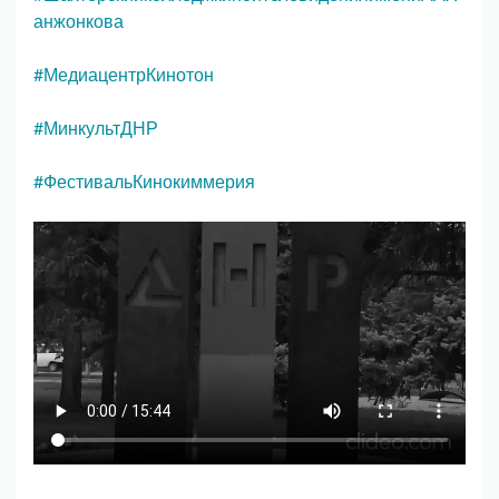
анжонкова
#МедиацентрКинотон
#МинкультДНР
#ФестивальКинокиммерия