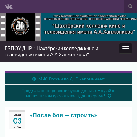
Вкл/
вык
Search for:
фор
пои
ГБПОУ ДНР "Шахтёрский колледж кино и
Вкл/
телевидения имени А.А.Ханжонкова"
выкл
нави
МЧС России по ДНР напоминает:
Предлагают перевести чужие деньги? Не дайте
мошенникам сделать вас «дроппером»!
«После боя — строить»
ИЮЛ
03
2026