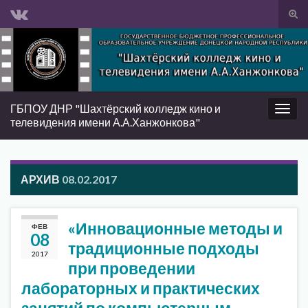
Вкл/
вык
Search for:
фор
пои
ГБПОУ ДНР "Шахтёрский колледж кино и
Вкл/
телевидения имени А.А.Ханжонкова"
выкл
нави
АРХИВ
08.02.2017
«Инновационные методы и
ФЕВ
08
традиционные подходы
2017
при проведении
лабораторных и практических
занятий по компьютерным