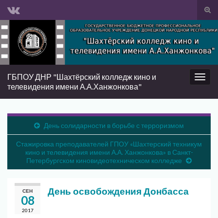
Вкл/
вык
Search for:
фор
пои
ГБПОУ ДНР "Шахтёрский колледж кино и
Вкл/
телевидения имени А.А.Ханжонкова"
выкл
нави
День солидарности в борьбе с терроризмом
Стажировка преподавателей ГПОУ «Шахтерский техникум
кино и телевидения имени А.А. Ханжонкова» в Санкт-
Петербургском киновидеотехническом колледже
День освобождения Донбасса
СЕН
08
2017