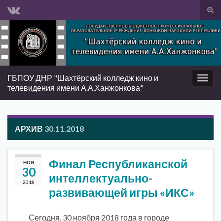
Вкл/
вык
Search for:
фор
пои
ГБПОУ ДНР "Шахтёрский колледж кино и
Вкл/
телевидения имени А.А.Ханжонкова"
выкл
нави
АРХИВ
30.11.2018
Финал Республиканской
НОЯ
30
интеллектуально-
2018
развивающей игры «ИКС»
Сегодня, 30 ноября 2018 года в городе