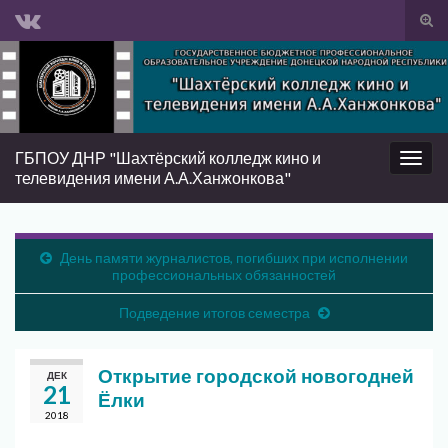
Вкл/
вык
Search for:
фор
пои
ГБПОУ ДНР "Шахтёрский колледж кино и
Вкл/
телевидения имени А.А.Ханжонкова"
выкл
нави
День памяти журналистов, погибших при исполнении
профессиональных обязанностей
Подведение итогов семестра
Открытие городской новогодней
ДЕК
21
Ёлки
2018