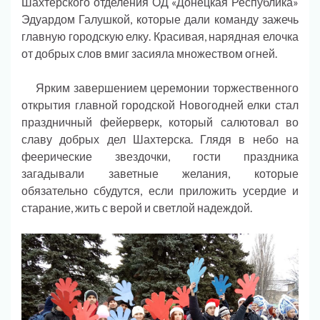
Шахтерского отделения ОД «Донецкая Республика»
Эдуардом Галушкой, которые дали команду зажечь
главную городскую елку. Красивая, нарядная елочка
от добрых слов вмиг засияла множеством огней.
Ярким завершением церемонии торжественного
открытия главной городской Новогодней елки стал
праздничный фейерверк, который салютовал во
славу добрых дел Шахтерска. Глядя в небо на
феерические звездочки, гости праздника
загадывали заветные желания, которые
обязательно сбудутся, если приложить усердие и
старание, жить с верой и светлой надеждой.