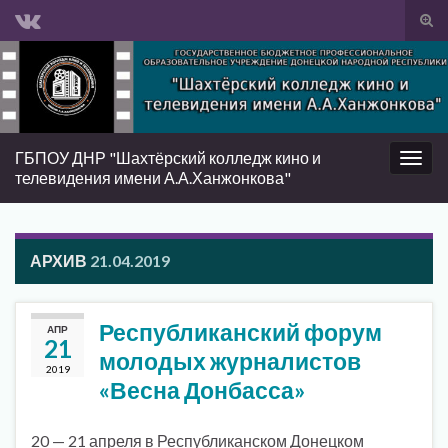
Вкл/
вык
Search for:
фор
пои
ГБПОУ ДНР "Шахтёрский колледж кино и
Вкл/
телевидения имени А.А.Ханжонкова"
выкл
нави
АРХИВ
21.04.2019
Республиканский форум
АПР
21
молодых журналистов
2019
«Весна Донбасса»
20 — 21 апреля в Республиканском Донецком