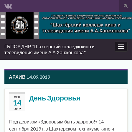
Вкл/
вык
Search for:
фор
пои
ГБПОУ ДНР "Шахтёрский колледж кино и
Вкл/
телевидения имени А.А.Ханжонкова"
выкл
нави
АРХИВ
14.09.2019
День Здоровья
СЕН
14
2019
Под девизом «Здоровым быть здорово!» 14
сентября 2019 г. в Шахтерском техникуме кино и