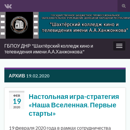
Вкл/
вык
Search for:
фор
пои
ГБПОУ ДНР "Шахтёрский колледж кино и
Вкл/
телевидения имени А.А.Ханжонкова"
выкл
нави
АРХИВ
19.02.2020
Настольная игра-стратегия
ФЕВ
19
«Наша Вселенная. Первые
2020
старты»
19 февраля 2020 года в рамках сотрудничества