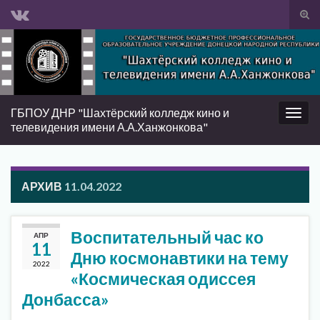
Вкл/
вык
Search for:
фор
пои
ГБПОУ ДНР "Шахтёрский колледж кино и
Вкл/
телевидения имени А.А.Ханжонкова"
выкл
нави
АРХИВ
11.04.2022
Воспитательный час ко
АПР
11
Дню космонавтики на тему
2022
«Космическая одиссея
Донбасса»