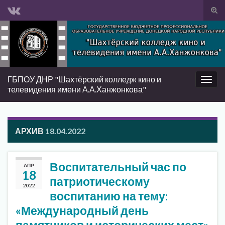
Вкл/
вык
Search for:
фор
пои
ГБПОУ ДНР "Шахтёрский колледж кино и
Вкл/
телевидения имени А.А.Ханжонкова"
выкл
нави
АРХИВ
18.04.2022
Воспитательный час по
АПР
18
патриотическому
2022
воспитанию на тему:
«Международный день
памятников и исторических мест»