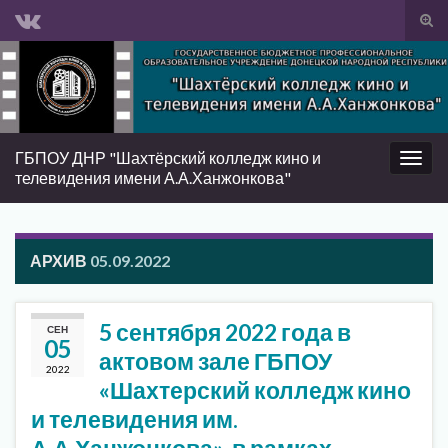
Вкл/
вык
Search for:
фор
пои
ГБПОУ ДНР "Шахтёрский колледж кино и
Вкл/
телевидения имени А.А.Ханжонкова"
выкл
нави
АРХИВ
05.09.2022
5 сентября 2022 года в
СЕН
05
актовом зале ГБПОУ
2022
«Шахтерский колледж кино
и телевидения им.
А.А.Ханжонкова» в рамках