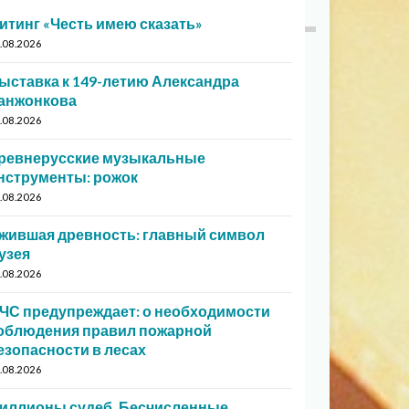
итинг «Честь имею сказать»
.08.2026
ыставка к 149-летию Александра
анжонкова
.08.2026
ревнерусские музыкальные
нструменты: рожок
.08.2026
жившая древность: главный символ
узея
.08.2026
ЧС предупреждает: о необходимости
облюдения правил пожарной
езопасности в лесах
.08.2026
иллионы судеб. Бесчисленные