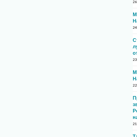
26
М
Н
24
С
л
о
23
М
Н
22
П
з
Р
н
21
Т