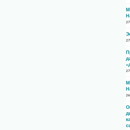
М
Н
27
Э
27
П
д
«
27
М
Н
26
О
д
к
с