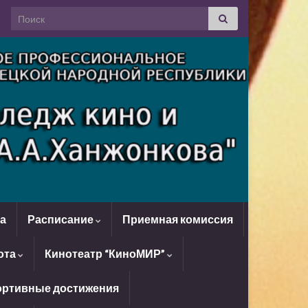
Search for:
да
Расписание
Приемная комиссия
ота
Кинотеатр “КиноМИР”
ртивные достижения