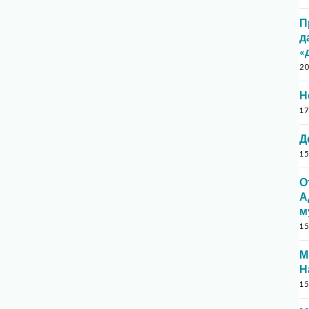
П
д
«
20
Н
17
Д
15
О
А
м
15
М
Н
15