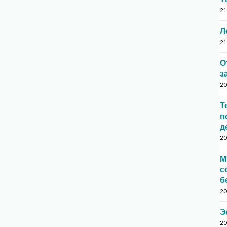
21
Л
21
О
з
20
Т
п
д
20
М
с
б
20
Э
20