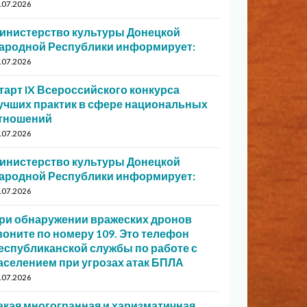
.07.2026
инистерство культуры Донецкой
ародной Республики информирует:
.07.2026
тарт IX Всероссийского конкурса
учших практик в сфере национальных
тношений
.07.2026
инистерство культуры Донецкой
ародной Республики информирует:
.07.2026
ри обнаружении вражеских дронов
воните по номеру 109. Это телефон
еспубликанской службы по работе с
аселением при угрозах атак БПЛА
.07.2026
акая многогранная и харизматичная…