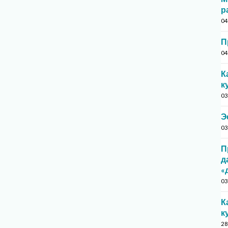
р
04
П
04
К
к
03
Э
03
П
д
«
03
К
к
28