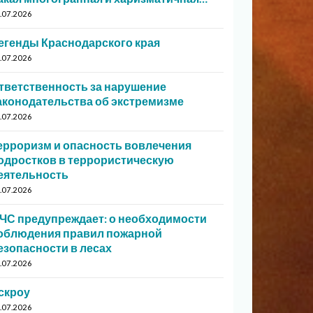
.07.2026
егенды Краснодарского края
.07.2026
тветственность за нарушение
аконодательства об экстремизме
.07.2026
ерроризм и опасность вовлечения
одростков в террористическую
еятельность
.07.2026
ЧС предупреждает: о необходимости
облюдения правил пожарной
езопасности в лесах
.07.2026
скроу
.07.2026