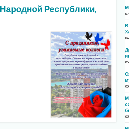
 Народной Республики,
М
07
В
Х
06
Д
и
05
О
м
05
М
с
б
05
М