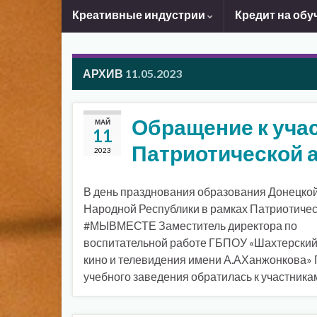
Креативные индустрии
Кредит на обу
АРХИВ
11.05.2023
Обращение к уча
МАЙ
11
Патриотической
2023
В день празднования образования Донецко
Народной Республики в рамках Патриотичес
#МЫВМЕСТЕ Заместитель директора по
воспитательной работе ГБПОУ «Шахтерский
кино и телевидения имени А.АХанжонкова» 
учебного заведения обратилась к участника