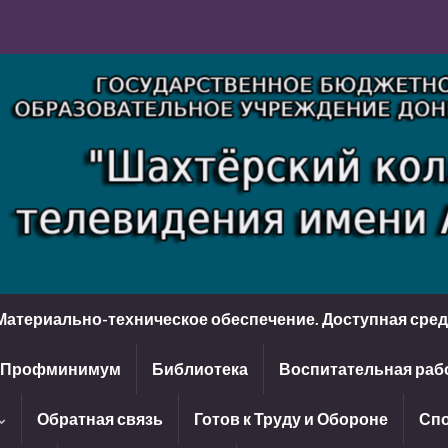
Материально-техническое обеспечение. Доступная сре
Профминимум
Библиотека
Воспитательная раб
Обратная связь
Готов к Труду и Обороне
Спо