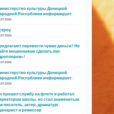
инистерство культуры Донецкой
ародной Республики информирует:
.07.2026
скроу
.07.2026
редлагают перевести чужие деньги? Не
айте мошенникам сделать вас
дроппером»!
.07.2026
инистерство культуры Донецкой
ародной Республики информирует:
.07.2026
н прошел службу на флоте и работал
иректором школы, но стал знаменитым
ак писатель, актер, драматург,
ценарист и режиссер