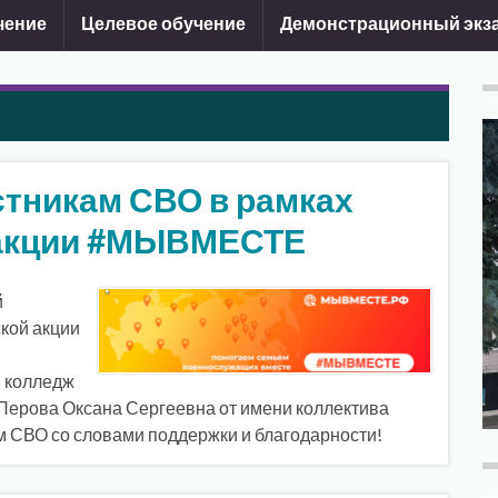
чение
Целевое обучение
Демонстрационный экз
стникам СВО в рамках
 акции #МЫВМЕСТЕ
й
кой акции
 колледж
Перова Оксана Сергеевна от имени коллектива
м СВО со словами поддержки и благодарности!