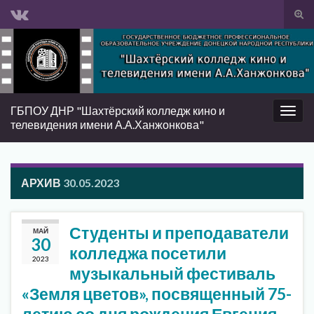
Вкл/
вык
Search for:
фор
пои
ГБПОУ ДНР "Шахтёрский колледж кино и
Вкл/
телевидения имени А.А.Ханжонкова"
выкл
нави
АРХИВ
30.05.2023
Студенты и преподаватели
МАЙ
30
колледжа посетили
2023
музыкальный фестиваль
«Земля цветов», посвященный 75-
летию со дня рождения Евгения