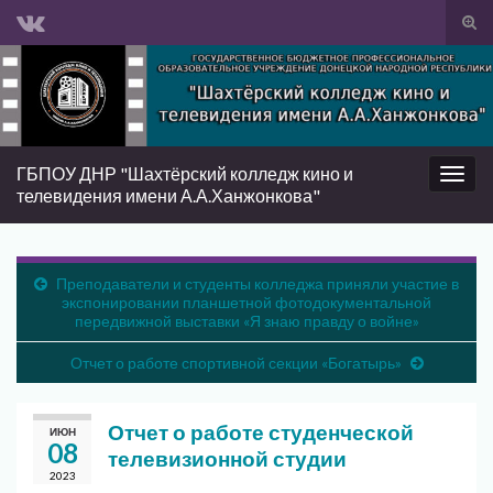
Вкл/
вык
Search for:
фор
пои
ГБПОУ ДНР "Шахтёрский колледж кино и
Вкл/
телевидения имени А.А.Ханжонкова"
выкл
нави
Преподаватели и студенты колледжа приняли участие в
экспонировании планшетной фотодокументальной
передвижной выставки «Я знаю правду о войне»
Отчет о работе спортивной секции «Богатырь»
Отчет о работе студенческой
ИЮН
08
телевизионной студии
2023