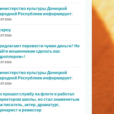
инистерство культуры Донецкой
ародной Республики информирует:
.07.2026
скроу
.07.2026
редлагают перевести чужие деньги? Не
айте мошенникам сделать вас
дроппером»!
.07.2026
инистерство культуры Донецкой
ародной Республики информирует:
.07.2026
н прошел службу на флоте и работал
иректором школы, но стал знаменитым
ак писатель, актер, драматург,
ценарист и режиссер