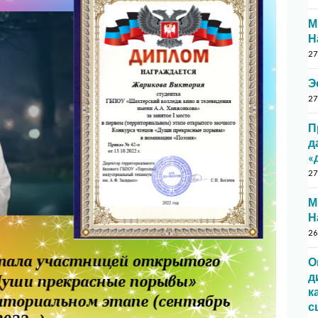
М
Н
27
Э
27
П
д
«
27
М
Н
26
О
д
к
с