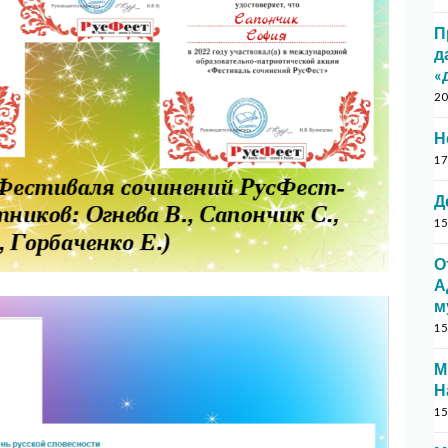
П
д
«
20
Н
17
Д
15
О
А
м
15
М
Н
15