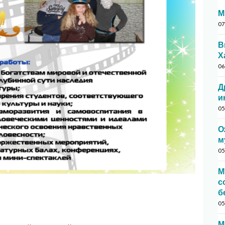
М
07
В
Х
06
Д
и
05
О
м
05
М
с
б
05
М