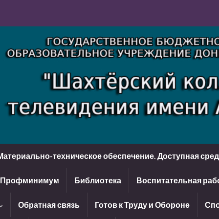
Материально-техническое обеспечение. Доступная сре
Профминимум
Библиотека
Воспитательная раб
Обратная связь
Готов к Труду и Обороне
Спо