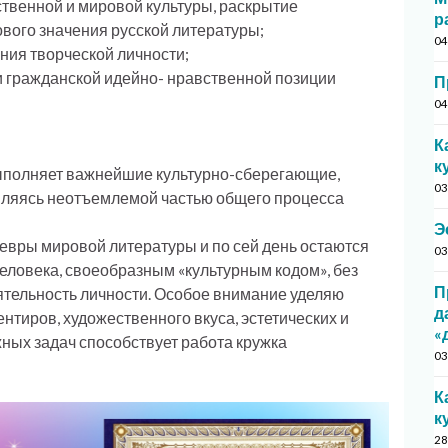
ственной и мировой культуры, раскрытие
р
вого значения русской литературы;
04
ния творческой личности;
 и гражданской идейно- нравственной позиции
П
04
К
к
ыполняет важнейшие культурно-сберегающие,
03
вляясь неотъемлемой частью общего процесса
Э
девры мировой литературы и по сей день остаются
03
еловека, своеобразным «культурным кодом», без
П
тельность личности. Особое внимание уделяю
д
тиров, художественного вкуса, эстетических и
«
ных задач способствует работа кружка
03
К
к
28