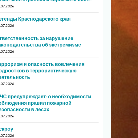
.07.2026
егенды Краснодарского края
.07.2026
тветственность за нарушение
аконодательства об экстремизме
.07.2026
ерроризм и опасность вовлечения
одростков в террористическую
еятельность
.07.2026
ЧС предупреждает: о необходимости
облюдения правил пожарной
езопасности в лесах
.07.2026
скроу
.07.2026