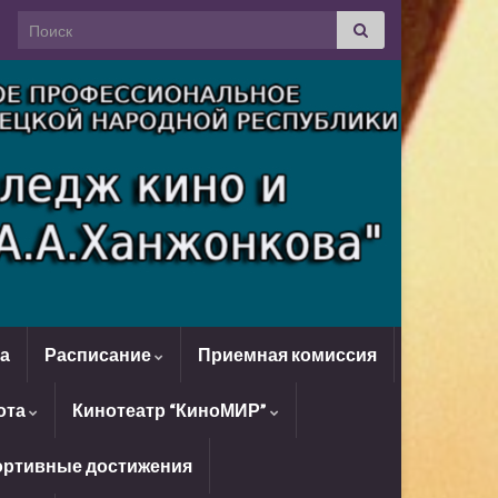
Search for:
да
Расписание
Приемная комиссия
ота
Кинотеатр “КиноМИР”
ртивные достижения