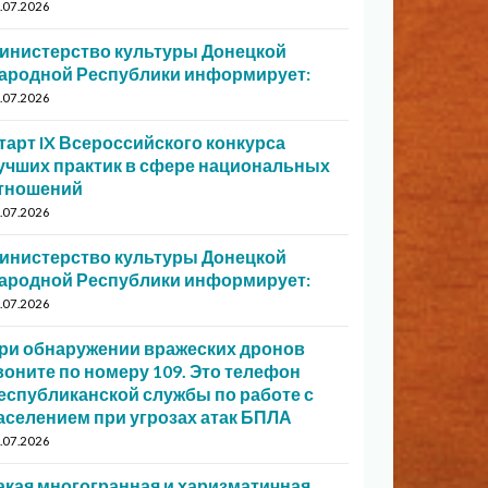
.07.2026
инистерство культуры Донецкой
ародной Республики информирует:
.07.2026
тарт IX Всероссийского конкурса
учших практик в сфере национальных
тношений
.07.2026
инистерство культуры Донецкой
ародной Республики информирует:
.07.2026
ри обнаружении вражеских дронов
воните по номеру 109. Это телефон
еспубликанской службы по работе с
аселением при угрозах атак БПЛА
.07.2026
акая многогранная и харизматичная…