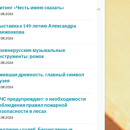
итинг «Честь имею сказать»
.08.2026
ыставка к 149-летию Александра
анжонкова
.08.2026
ревнерусские музыкальные
нструменты: рожок
.08.2026
жившая древность: главный символ
узея
.08.2026
ЧС предупреждает: о необходимости
облюдения правил пожарной
езопасности в лесах
.08.2026
иллионы судеб. Бесчисленные