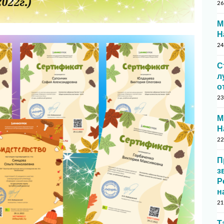
26
М
Н
24
С
л
о
23
М
Н
22
П
з
Р
н
21
Т