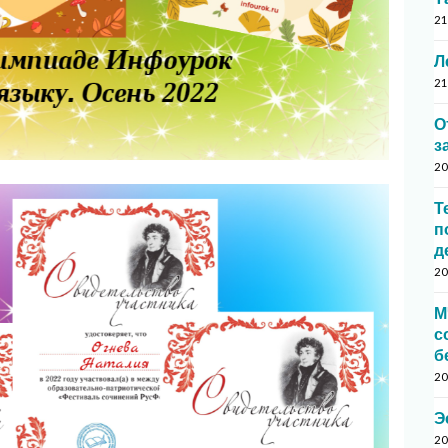
21
Л
21
О
з
20
Т
п
д
20
М
с
б
20
Э
20