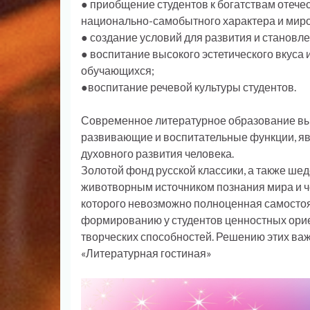
● приобщение студентов к богатствам отече
национально-самобытного характера и миро
● создание условий для развития и становле
● воспитание высокого эстетического вкуса
обучающихся;
●воспитание речевой культуры студентов.
Современное литературное образование в
развивающие и воспитательные функции, я
духовного развития человека.
Золотой фонд русской классики, а также ше
животворным источником познания мира и ч
которого невозможно полноценная самостоя
формированию у студентов ценностных ориен
творческих способностей. Решению этих важ
«Литературная гостиная»