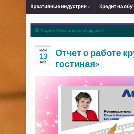
Креативные индустрии
Кредит на обу
С Днем России, дорогие друзья!
Отчет о работе к
ИЮН
13
гостиная»
2023