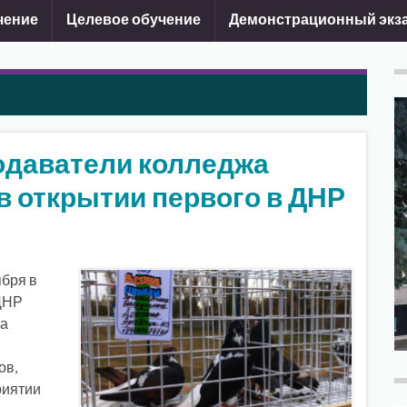
чение
Целевое обучение
Демонстрационный экз
одаватели колледжа
в открытии первого в ДНР
ября в
 ДНР
ва
ов,
риятии