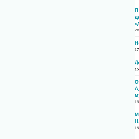
П
д
«
20
Н
17
Д
15
О
А
м
15
М
Н
15