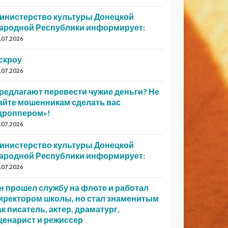
инистерство культуры Донецкой
ародной Республики информирует:
.07.2026
скроу
.07.2026
редлагают перевести чужие деньги? Не
айте мошенникам сделать вас
дроппером»!
.07.2026
инистерство культуры Донецкой
ародной Республики информирует:
.07.2026
н прошел службу на флоте и работал
иректором школы, но стал знаменитым
ак писатель, актер, драматург,
ценарист и режиссер