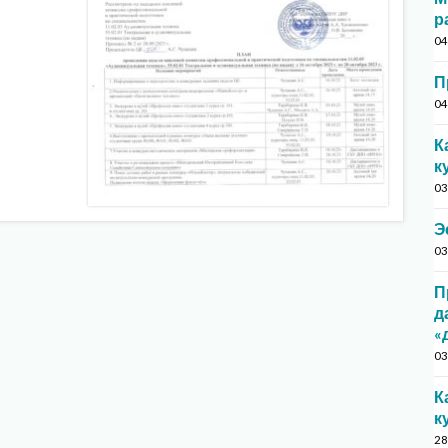
р
04
П
04
К
к
03
Э
03
П
д
«
03
К
к
28