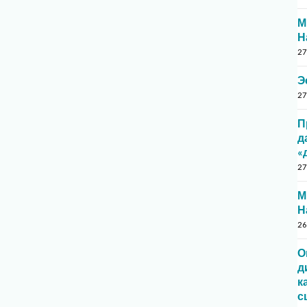
М
Н
27
Э
27
П
д
«
27
М
Н
26
О
д
к
с