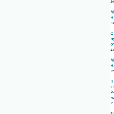
26
М
Н
24
С
л
о
23
М
Н
22
П
з
Р
н
21
Т