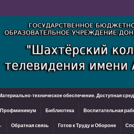
Материально-техническое обеспечение. Доступная сре
Профминимум
Библиотека
Воспитательная раб
Обратная связь
Готов к Труду и Обороне
Спо