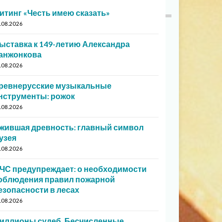
итинг «Честь имею сказать»
.08.2026
ыставка к 149-летию Александра
анжонкова
.08.2026
ревнерусские музыкальные
нструменты: рожок
.08.2026
жившая древность: главный символ
узея
.08.2026
ЧС предупреждает: о необходимости
облюдения правил пожарной
езопасности в лесах
.08.2026
иллионы судеб. Бесчисленные