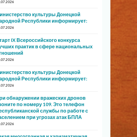
.07.2026
инистерство культуры Донецкой
ародной Республики информирует:
.07.2026
тарт IX Всероссийского конкурса
учших практик в сфере национальных
тношений
.07.2026
инистерство культуры Донецкой
ародной Республики информирует:
.07.2026
ри обнаружении вражеских дронов
воните по номеру 109. Это телефон
еспубликанской службы по работе с
аселением при угрозах атак БПЛА
.07.2026
акая многогранная и харизматичная…