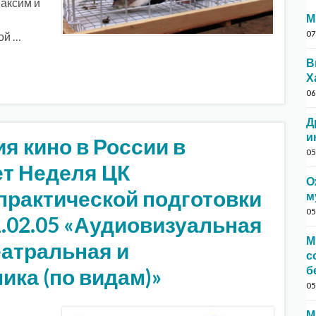
Максим и
М
07
ой …
В
Х
06
Д
и
ия кино в России в
05
ет Неделя ЦК
О
практической подготовки
м
05
.02.05 «Аудиовизуальная
М
Театральная и
с
б
ика (по видам)»
05
М