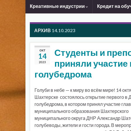
Креативные индустрии
Кредит на обу
АРХИВ
14.10.2023
Студенты и преп
ОКТ
14
приняли участие 
2023
голубедрома
Голуби в небе — к миру во всём мире! 14 окт
Шахтерске состоялось открытие первого в
голубедрома, в котором принял участие гла
муниципального образования Шахтерского
муниципального округа ДНР Александр Шат
голубеводы, жители и гости города. В мероп