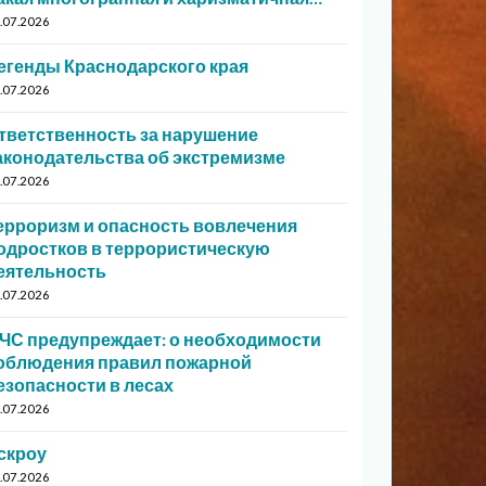
.07.2026
егенды Краснодарского края
.07.2026
тветственность за нарушение
аконодательства об экстремизме
.07.2026
ерроризм и опасность вовлечения
одростков в террористическую
еятельность
.07.2026
ЧС предупреждает: о необходимости
облюдения правил пожарной
езопасности в лесах
.07.2026
скроу
.07.2026