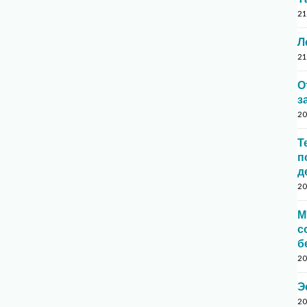
21
Л
21
О
з
20
Т
п
д
20
М
с
б
20
Э
20