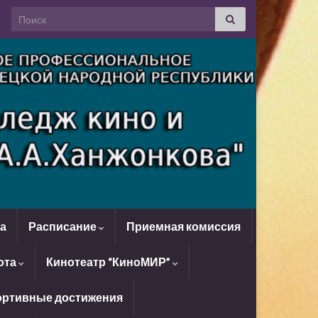
Search for:
да
Расписание
Приемная комиссия
ота
Кинотеатр “КиноМИР”
ртивные достижения