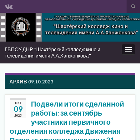
Вкл/
вык
Search for:
фор
пои
ГБПОУ ДНР "Шахтёрский колледж кино и
Вкл/
телевидения имени А.А.Ханжонкова"
выкл
нави
АРХИВ
09.10.2023
Подвели итоги сделанной
ОКТ
09
работы: за сентябрь
2023
участники первичного
отделения колледжа Движения
Первых приняли участие в 31