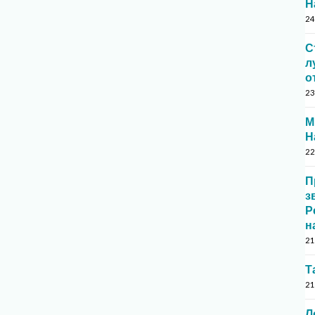
Н
24
С
л
о
23
М
Н
22
П
з
Р
н
21
Т
21
Л