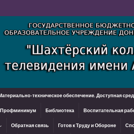
Материально-техническое обеспечение. Доступная сре
Профминимум
Библиотека
Воспитательная раб
Обратная связь
Готов к Труду и Обороне
Спо