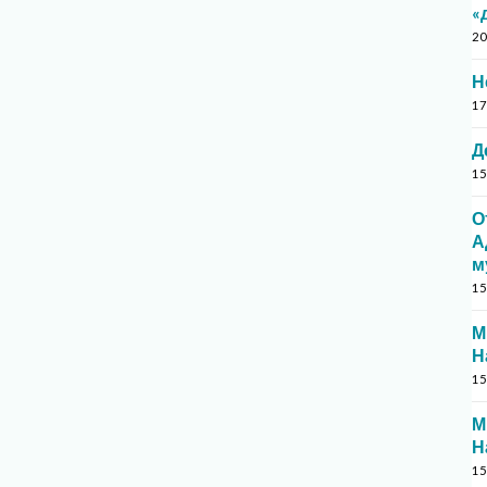
«
20
Н
17
Д
15
О
А
м
15
М
Н
15
М
Н
15