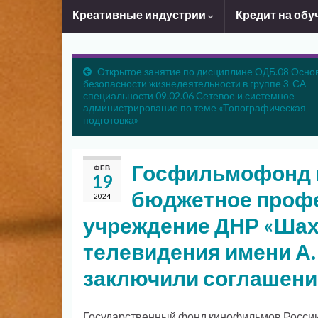
Креативные индустрии
Кредит на обу
Открытое занятие по дисциплине ОДБ.08 Осно
безопасности жизнедеятельности в группе 3-СА
специальности 09.02.06 Сетевое и системное
администрирование по теме «Топографическая
подготовка»
Госфильмофонд и
ФЕВ
19
бюджетное проф
2024
учреждение ДНР «Шах
телевидения имени А.
заключили соглашени
Государственный фонд кинофильмов России