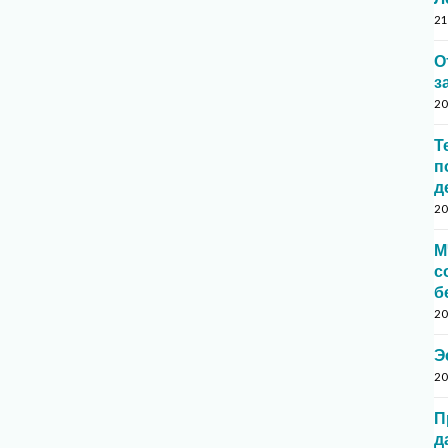
21
О
з
20
Т
п
д
20
М
с
б
20
Э
20
П
д