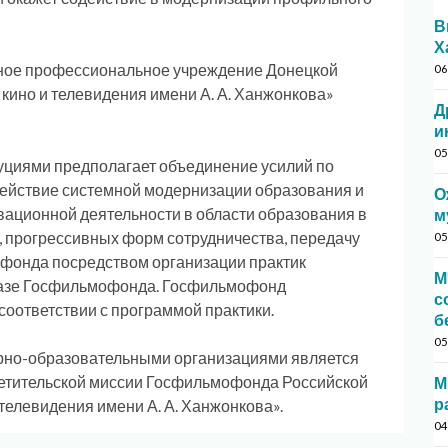
В
Х
ное профессиональное учреждение Донецкой
06
кино и телевидения имени А. А. Ханжонкова»
Д
и
05
уциями предполагает объединение усилий по
ействие системной модернизации образования и
О
вационной деятельности в области образования в
м
х, прогрессивных форм сотрудничества, передачу
05
фонда посредством организации практик
М
базе Госфильмофонда. Госфильмофонд
с
соответствии с программой практики.
б
05
урно-образовательными организациями является
ветительской миссии Госфильмофонда Российской
М
р
телевидения имени А. А. Ханжонкова».
04