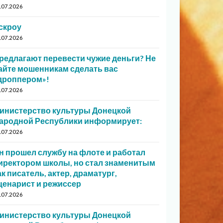
.07.2026
скроу
.07.2026
редлагают перевести чужие деньги? Не
айте мошенникам сделать вас
дроппером»!
.07.2026
инистерство культуры Донецкой
ародной Республики информирует:
.07.2026
н прошел службу на флоте и работал
иректором школы, но стал знаменитым
ак писатель, актер, драматург,
ценарист и режиссер
.07.2026
инистерство культуры Донецкой