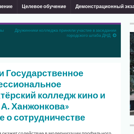
чение
Целевое обучение
Демонстрационный экз
вы
Дружинники колледжа приняли участие в заседании
городского штаба ДНД
 Государственное
ессиональное
тёрский колледж кино и
 А. Ханжонкова»
е о сотрудничестве
 окажет содействие в модернизации профильного