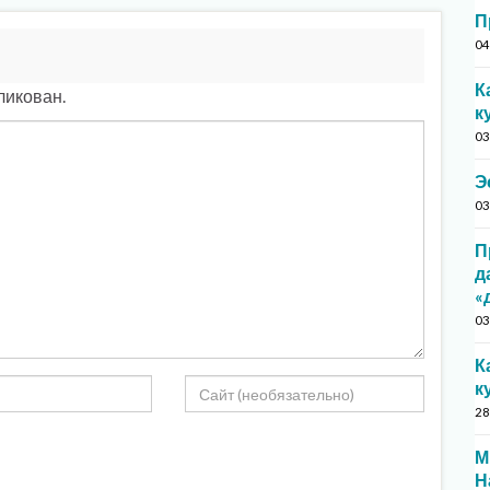
П
04
К
ликован.
к
03
Э
03
П
д
«
03
К
к
28
М
Н