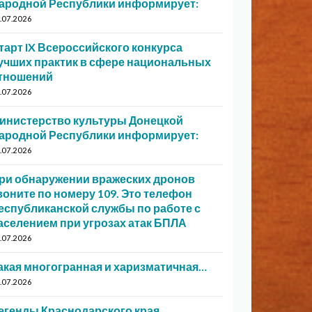
ародной Республики информирует:
.07.2026
тарт IX Всероссийского конкурса
учших практик в сфере национальных
тношений
.07.2026
инистерство культуры Донецкой
ародной Республики информирует:
.07.2026
ри обнаружении вражеских дронов
воните по номеру 109. Это телефон
еспубликанской службы по работе с
аселением при угрозах атак БПЛА
.07.2026
акая многогранная и харизматичная…
.07.2026
егенды Краснодарского края