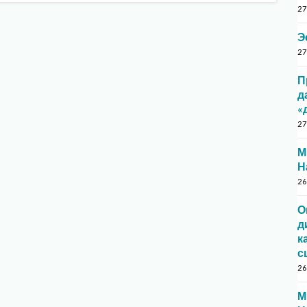
27
Э
27
П
д
«
27
М
Н
26
О
д
к
с
26
М