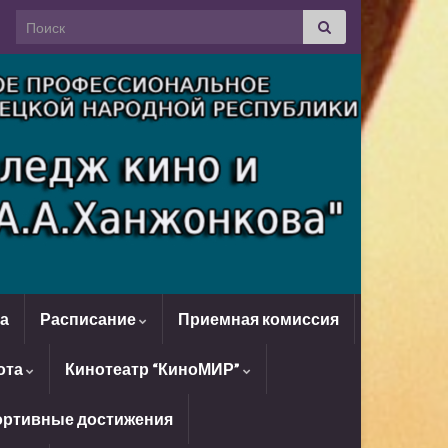
Search for:
да
Расписание
Приемная комиссия
ота
Кинотеатр “КиноМИР”
ртивные достижения