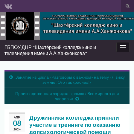
Вкл/
вык
Search for:
фор
пои
ГБПОУ ДНР "Шахтёрский колледж кино и
Вкл/
телевидения имени А.А.Ханжонкова"
выкл
нави
Занятие из цикла «Разговоры о важном» на тему «Я вижу
землю! Это так красиво!»
Производственная зарядка в рамках Всемирного дня
здоровья
Дружинники колледжа приняли
АПР
08
участие в тренинге по оказанию
2024
допсихологической помощи