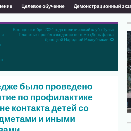
чение
Целевое обучение
Демонстрационный экз
В конце октября 2024 года политический клуб «Пульс
 и
Планеты» провёл заседание по теме «День флага
Донецкой Народной Республики»
я
ия
ледже было проведено
ятие по профилактике
не контакта детей со
дметами и иными
вами.