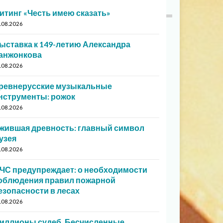
итинг «Честь имею сказать»
.08.2026
ыставка к 149-летию Александра
анжонкова
.08.2026
ревнерусские музыкальные
нструменты: рожок
.08.2026
жившая древность: главный символ
узея
.08.2026
ЧС предупреждает: о необходимости
облюдения правил пожарной
езопасности в лесах
.08.2026
иллионы судеб. Бесчисленные