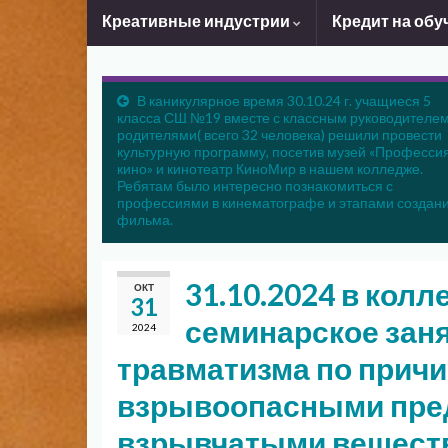
Креативные индустрии
Кредит на обу
В каникулярное время 30.10.24 г. учащиеся 5
класса СШ №19 вместе с классным руководителем
родителями( всего 32 человека) решили провести
культурную программу, посетив музей «Професси
кино» и кинотеатр КиноМир в нашем колледже.
Ребятам было интересно познакомиться с
профессиями в кинематографе и этапами создан
фильма.
31.10.2024 в кол
ОКТ
31
семинарское зан
2024
травматизма по причи
взрывоопасными пре
взрывчатыми вещест