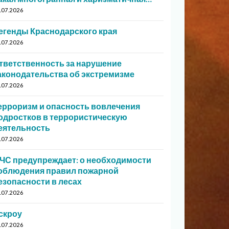
.07.2026
егенды Краснодарского края
.07.2026
тветственность за нарушение
аконодательства об экстремизме
.07.2026
ерроризм и опасность вовлечения
одростков в террористическую
еятельность
.07.2026
ЧС предупреждает: о необходимости
облюдения правил пожарной
езопасности в лесах
.07.2026
скроу
.07.2026