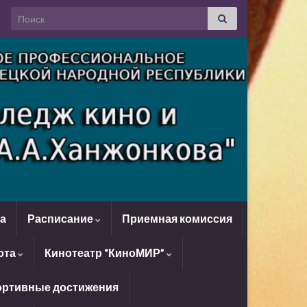
Search for:
да
Расписание
Приемная комиссия
ота
Кинотеатр “КиноМИР”
ртивные достижения