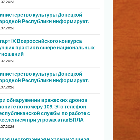
.07.2026
инистерство культуры Донецкой
ародной Республики информирует:
.07.2026
тарт IX Всероссийского конкурса
учших практик в сфере национальных
тношений
.07.2026
инистерство культуры Донецкой
ародной Республики информирует:
.07.2026
ри обнаружении вражеских дронов
воните по номеру 109. Это телефон
еспубликанской службы по работе с
аселением при угрозах атак БПЛА
.07.2026
акая многогранная и харизматичная…