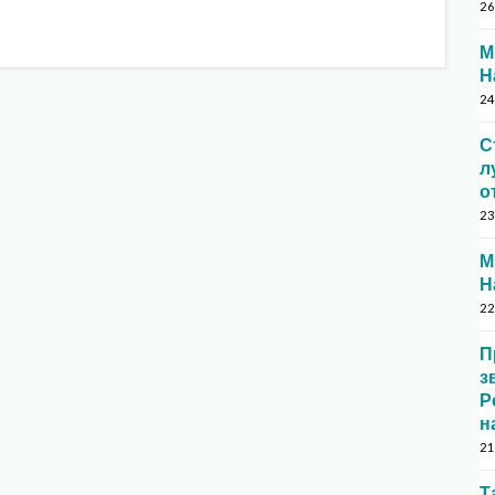
26
М
Н
24
С
л
о
23
М
Н
22
П
з
Р
н
21
Т