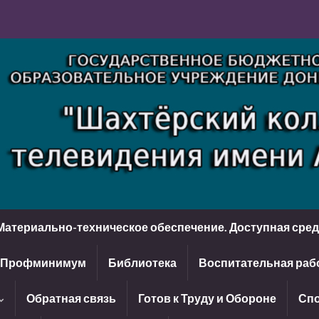
Материально-техническое обеспечение. Доступная сре
Профминимум
Библиотека
Воспитательная раб
Обратная связь
Готов к Труду и Обороне
Спо