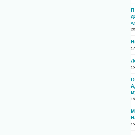
П
д
«
20
Н
17
Д
15
О
А
м
15
М
Н
15