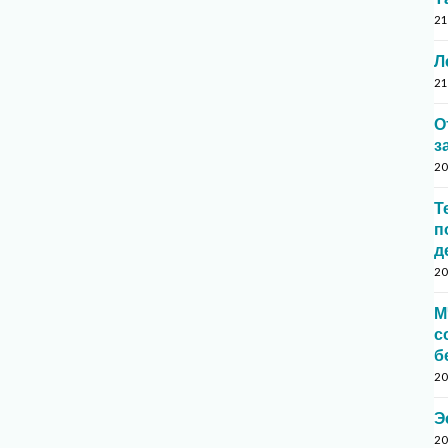
21
Л
21
О
з
20
Т
п
д
20
М
с
б
20
Э
20