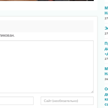
М
Н
27
Э
27
ликован.
П
д
«
27
М
Н
26
О
д
к
с