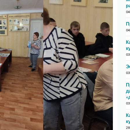
р
04
П
04
К
к
03
Э
03
П
д
«
03
К
к
28