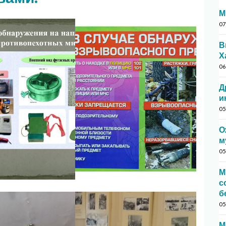
М
07
В
Х
06
Д
и
05
О
м
05
М
с
б
05
М