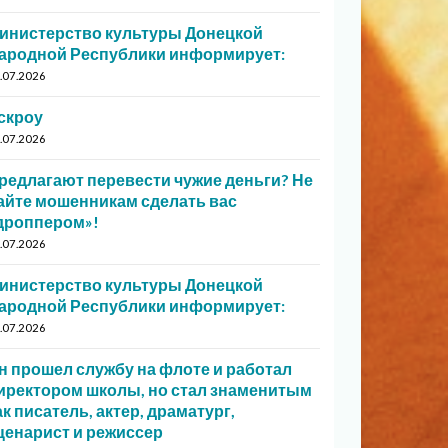
инистерство культуры Донецкой
ародной Республики информирует:
.07.2026
скроу
.07.2026
редлагают перевести чужие деньги? Не
айте мошенникам сделать вас
дроппером»!
.07.2026
инистерство культуры Донецкой
ародной Республики информирует:
.07.2026
н прошел службу на флоте и работал
иректором школы, но стал знаменитым
ак писатель, актер, драматург,
ценарист и режиссер