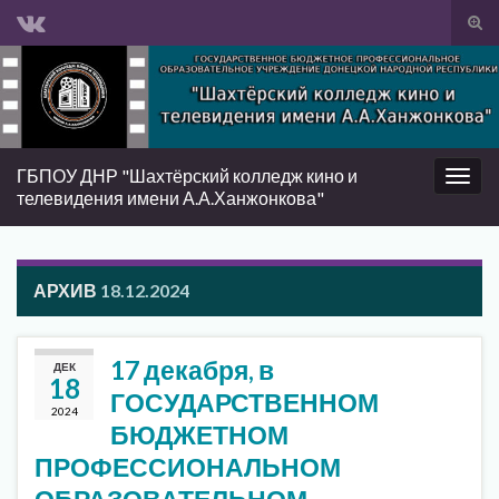
Вкл/
вык
Search for:
фор
пои
ГБПОУ ДНР "Шахтёрский колледж кино и
Вкл/
телевидения имени А.А.Ханжонкова"
выкл
нави
АРХИВ
18.12.2024
17 декабря, в
ДЕК
18
ГОСУДАРСТВЕННОМ
2024
БЮДЖЕТНОМ
ПРОФЕССИОНАЛЬНОМ
ОБРАЗОВАТЕЛЬНОМ