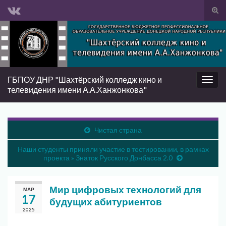
Вкл/
вык
Search for:
фор
пои
ГБПОУ ДНР "Шахтёрский колледж кино и
Вкл/
телевидения имени А.А.Ханжонкова"
выкл
нави
Чистая страна
Наши студенты приняли участие в тестировании, в рамках
проекта » Знаток Русского Донбасса 2.0
Мир цифровых технологий для
МАР
17
будущих абитуриентов
2025