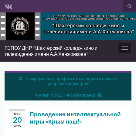
Вкл/
вык
Search for:
фор
пои
ГБПОУ ДНР "Шахтёрский колледж кино и
Вкл/
телевидения имени А.А.Ханжонкова"
выкл
нави
“Современные профессии колледжа в области
цифровой индустрии”
Чистый город – чистая страна!
Проведение интеллектуальной
МАР
20
игры «Крым наш!»
2025