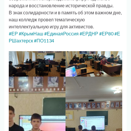
народа и восстановление исторической правды.
В знак солидарности и в память об этом важном дне,
наш колледж провел тематическую
интеллектуальную игру для активистов.
#ЕР
#КрымНаш
#ЕдинаяРоссия
#ЕРДНР
#ЕР80
#Е
РШахтерск
#ПО1134