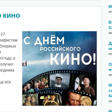
М
 кино
07
В
Х
06
 27
графистам
Д
. Впервые
и
м
05
 году, а
получил
О
м
раздника
05
це XIX
М
с
б
05
М