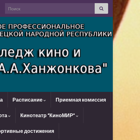
Search for:
да
Расписание
Приемная комиссия
ота
Кинотеатр “КиноМИР”
ртивные достижения