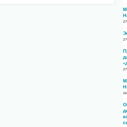
М
Н
27
Э
27
П
д
«
27
М
Н
26
О
д
к
с