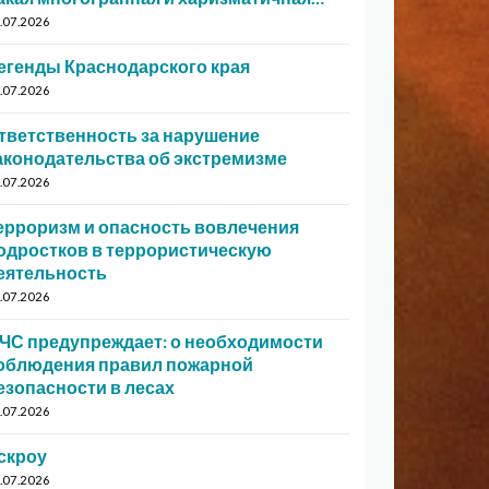
.07.2026
егенды Краснодарского края
.07.2026
тветственность за нарушение
аконодательства об экстремизме
.07.2026
ерроризм и опасность вовлечения
одростков в террористическую
еятельность
.07.2026
ЧС предупреждает: о необходимости
облюдения правил пожарной
езопасности в лесах
.07.2026
скроу
.07.2026