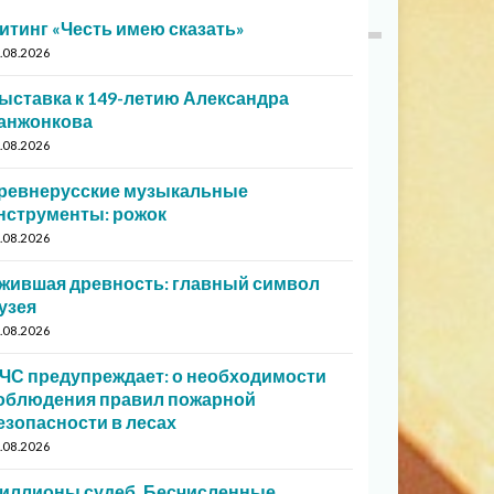
итинг «Честь имею сказать»
.08.2026
ыставка к 149-летию Александра
анжонкова
.08.2026
ревнерусские музыкальные
нструменты: рожок
.08.2026
жившая древность: главный символ
узея
.08.2026
ЧС предупреждает: о необходимости
облюдения правил пожарной
езопасности в лесах
.08.2026
иллионы судеб. Бесчисленные