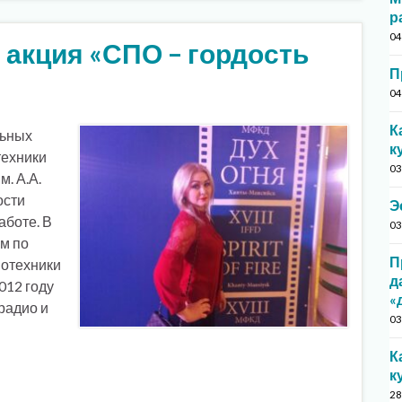
р
04
 акция «СПО – гордость
П
04
К
льных
к
техники
03
. А.А.
ости
Э
аботе. В
03
м по
П
иотехники
д
012 году
«
радио и
03
К
к
28