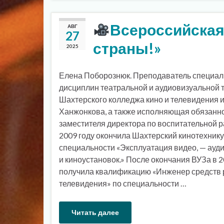
Всероссийская
АВГ
27
страны!»
2025
Елена Поборознюк. Преподаватель специа
дисциплин театральной и аудиовизуальной 
Шахтерского колледжа кино и телевидения им
Ханжонкова, а также исполняющая обязанн
заместителя директора по воспитательной р
2009 году окончила Шахтерский кинотехнику
специальности «Эксплуатация видео, — ауд
и киноустановок.» После окончания ВУЗа в 2
получила квалификацию «Инженер средств 
телевидения» по специальности …
Читать далее