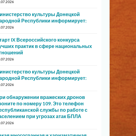
.07.2026
инистерство культуры Донецкой
ародной Республики информирует:
.07.2026
тарт IX Всероссийского конкурса
учших практик в сфере национальных
тношений
.07.2026
инистерство культуры Донецкой
ародной Республики информирует:
.07.2026
ри обнаружении вражеских дронов
воните по номеру 109. Это телефон
еспубликанской службы по работе с
аселением при угрозах атак БПЛА
.07.2026
акая многогранная и харизматичная…