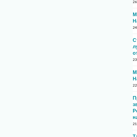
26
М
Н
24
С
л
о
23
М
Н
22
П
з
Р
н
21
Т