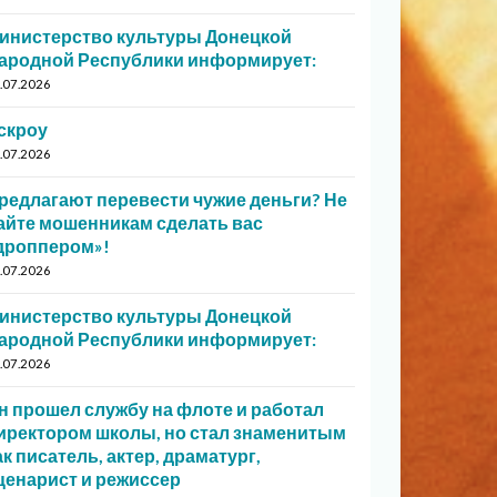
инистерство культуры Донецкой
ародной Республики информирует:
.07.2026
скроу
.07.2026
редлагают перевести чужие деньги? Не
айте мошенникам сделать вас
дроппером»!
.07.2026
инистерство культуры Донецкой
ародной Республики информирует:
.07.2026
н прошел службу на флоте и работал
иректором школы, но стал знаменитым
ак писатель, актер, драматург,
ценарист и режиссер