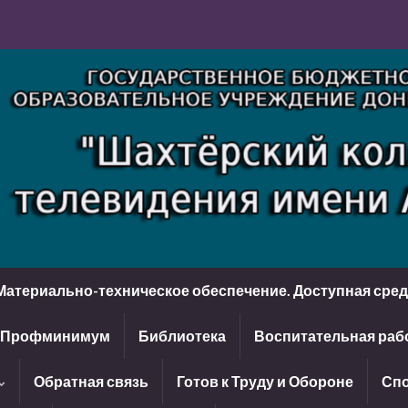
Материально-техническое обеспечение. Доступная сре
Профминимум
Библиотека
Воспитательная раб
Обратная связь
Готов к Труду и Обороне
Спо