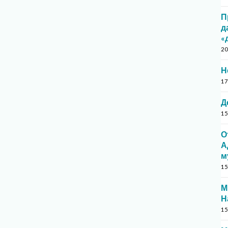
П
д
«
20
Н
17
Д
15
О
А
м
15
М
Н
15