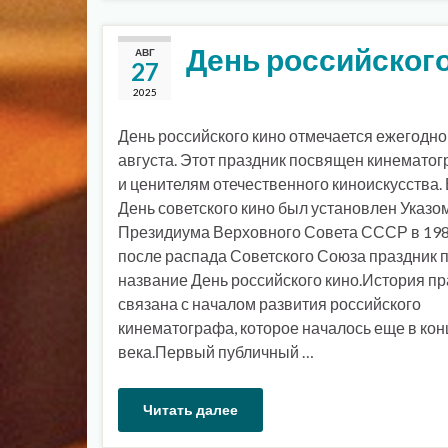
День российского
АВГ
27
2025
День российского кино отмечается ежегодно
августа. Этот праздник посвящен кинемато
и ценителям отечественного киноискусства
День советского кино был установлен Указо
Президиума Верховного Совета СССР в 1980
после распада Советского Союза праздник 
название День российского кино.История п
связана с началом развития российского
кинематографа, которое началось еще в кон
века.Первый публичный …
Читать далее