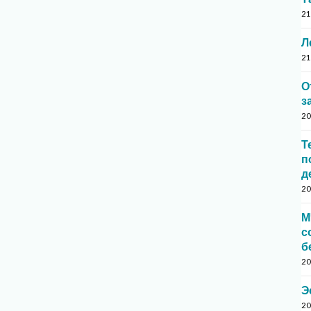
21
Л
21
О
з
20
Т
п
д
20
М
с
б
20
Э
20