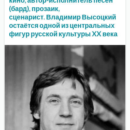
(бард), прозаик,
сценарист. Владимир Высоцкий
остаётся одной из центральных
фигур русской культуры XX века