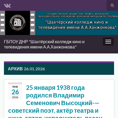
Вкл/
вык
Search for:
фор
пои
ГБПОУ ДНР "Шахтёрский колледж кино и
Вкл/
телевидения имени А.А.Ханжонкова"
выкл
нави
АРХИВ
26.01.2026
25 января 1938 года
ЯНВ
26
родился Владимир
2026
Семенович Высоцкий-—
советский поэт, актёр театра и
кино, автор-исполнитель песен