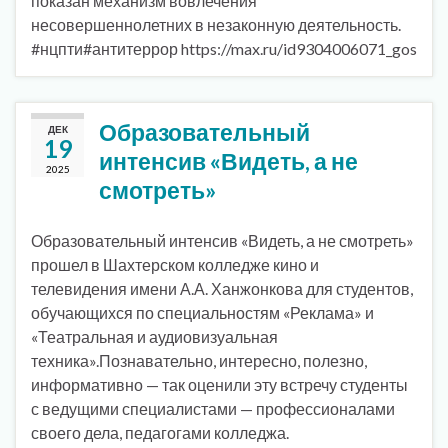
показан механизм вовлечения
несовершеннолетних в незаконную деятельность.
#нцпти#антитеррор https://max.ru/id9304006071_gos
Образовательный
ДЕК
19
интенсив «Видеть, а не
2025
смотреть»
Образовательный интенсив «Видеть, а не смотреть»
прошел в Шахтерском колледже кино и
телевидения имени А.А. Ханжонкова для студентов,
обучающихся по специальностям «Реклама» и
«Театральная и аудиовизуальная
техника».Познавательно, интересно, полезно,
информативно — так оценили эту встречу студенты
с ведущими специалистами — профессионалами
своего дела, педагогами колледжа.