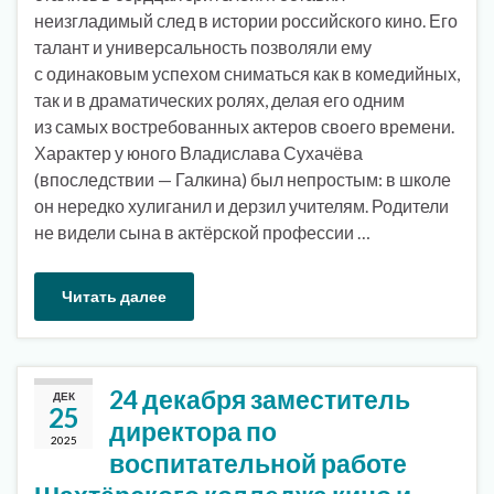
неизгладимый след в истории российского кино. Его
талант и универсальность позволяли ему
с одинаковым успехом сниматься как в комедийных,
так и в драматических ролях, делая его одним
из самых востребованных актеров своего времени.
Характер у юного Владислава Сухачёва
(впоследствии — Галкина) был непростым: в школе
он нередко хулиганил и дерзил учителям. Родители
не видели сына в актёрской профессии …
Читать далее
24 декабря заместитель
ДЕК
25
директора по
2025
воспитательной работе