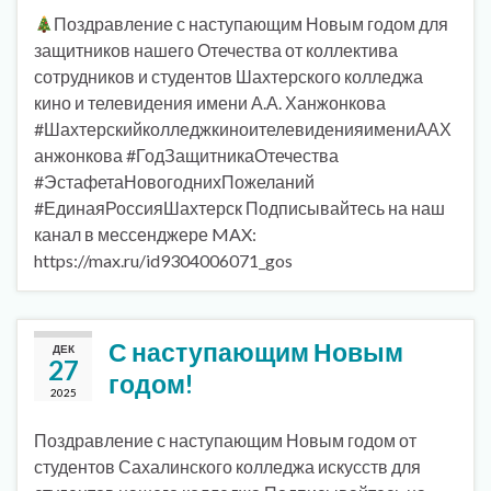
Поздравление с наступающим Новым годом для
защитников нашего Отечества от коллектива
сотрудников и студентов Шахтерского колледжа
кино и телевидения имени А.А. Ханжонкова
#ШахтерскийколледжкиноителевиденияимениААХ
анжонкова #ГодЗащитникаОтечества
#ЭстафетаНовогоднихПожеланий
#ЕдинаяРоссияШахтерск Подписывайтесь на наш
канал в мессенджере MAX:
https://max.ru/id9304006071_gos
С наступающим Новым
ДЕК
27
годом!
2025
Поздравление с наступающим Новым годом от
студентов Сахалинского колледжа искусств для