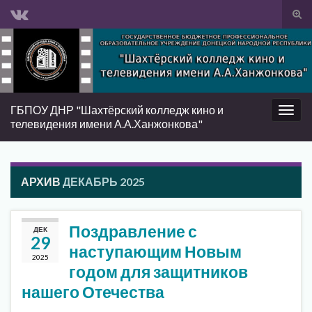
Вкл/
вык
Search for:
фор
пои
ГБПОУ ДНР "Шахтёрский колледж кино и
Вкл/
телевидения имени А.А.Ханжонкова"
выкл
нави
АРХИВ
ДЕКАБРЬ 2025
Поздравление с
ДЕК
29
наступающим Новым
2025
годом для защитников
нашего Отечества