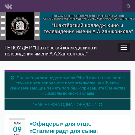
Вкл/
вык
Search for:
фор
пои
ГБПОУ ДНР "Шахтёрский колледж кино и
Вкл/
телевидения имени А.А.Ханжонкова"
выкл
нави
Положения законодательства РФ об ответственности в
случае противоправного посягательства на объекты,
увековечивающие память погибших при защите Отечества
и символы воинской славы
“НАМ НУЖНА ОДНА ПОБЕДА…..”
«Офицеры» для отца,
МАЙ
09
«Сталинград» для сына: