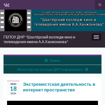
Вкл/
вык
Search for:
фор
пои
ГБПОУ ДНР "Шахтёрский колледж кино и
Вкл/
телевидения имени А.А.Ханжонкова"
выкл
нави
Эскроу
Министерство культуры ДНР информирует:
Экстремистская деятельность в
ИЮН
18
интернет пространстве
2026