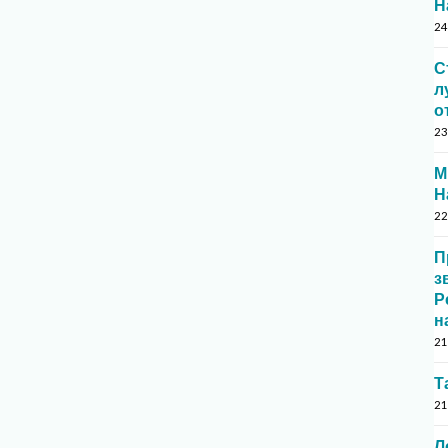
Н
24
С
л
о
23
М
Н
22
П
з
Р
н
21
Т
21
Л