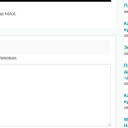
П
04
ре MAX:
К
к
03
Э
03
ликован.
П
д
«
03
К
к
28
М
Н