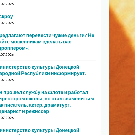
.07.2026
скроу
.07.2026
редлагают перевести чужие деньги? Не
айте мошенникам сделать вас
дроппером»!
.07.2026
инистерство культуры Донецкой
ародной Республики информирует:
.07.2026
н прошел службу на флоте и работал
иректором школы, но стал знаменитым
ак писатель, актер, драматург,
ценарист и режиссер
.07.2026
инистерство культуры Донецкой