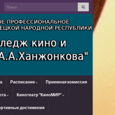
Search for:
да
Расписание
Приемная комиссия
ота
Кинотеатр “КиноМИР”
ртивные достижения