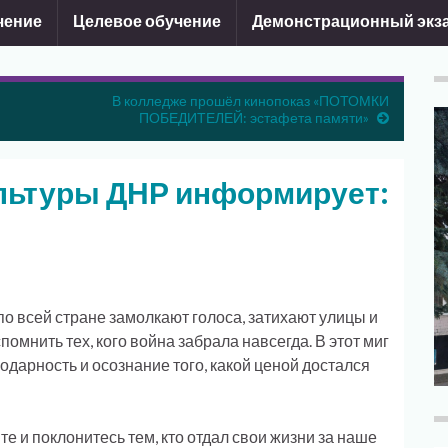
чение
Целевое обучение
Демонстрационный экз
В колледже прошёл кинопоказ «ПОТОМКИ
ПОБЕДИТЕЛЕЙ: эстафета памяти»
льтуры ДНР информирует:
по всей стране замолкают голоса, затихают улицы и
омнить тех, кого война забрала навсегда. В этот миг
годарность и осознание того, какой ценой достался
е и поклонитесь тем, кто отдал свои жизни за наше