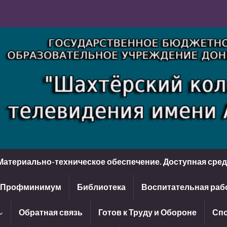
Материально-техническое обеспечение. Доступная сре
Профминимум
Библиотека
Воспитательная раб
Обратная связь
Готов к Труду и Обороне
Спо