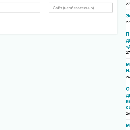
27
Э
27
П
д
«
27
М
Н
26
О
д
к
с
26
М