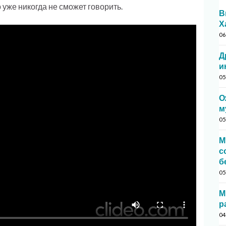
 уже никогда не сможет говорить.
В
Х
06
Д
и
05
О
м
05
М
с
б
05
М
р
04