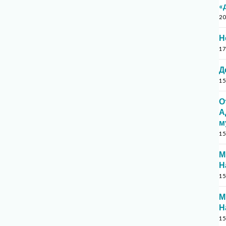
«
20
Н
17
Д
15
О
А
м
15
М
Н
15
М
Н
15