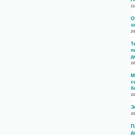
21
О
з
20
Т
п
д
20
М
с
б
20
Э
20
П
д