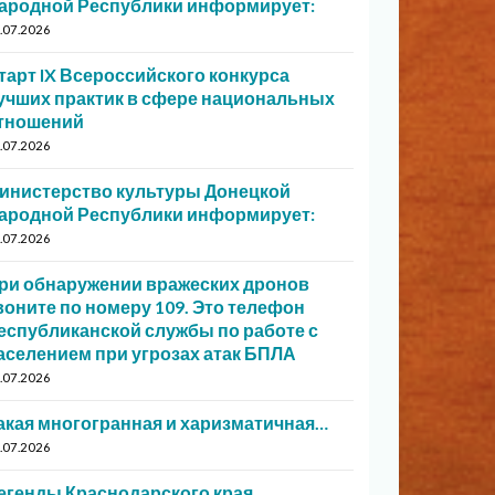
ародной Республики информирует:
.07.2026
тарт IX Всероссийского конкурса
учших практик в сфере национальных
тношений
.07.2026
инистерство культуры Донецкой
ародной Республики информирует:
.07.2026
ри обнаружении вражеских дронов
воните по номеру 109. Это телефон
еспубликанской службы по работе с
аселением при угрозах атак БПЛА
.07.2026
акая многогранная и харизматичная…
.07.2026
егенды Краснодарского края