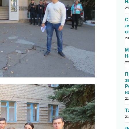
Н
24
С
л
о
23
М
Н
22
П
з
Р
н
21
Т
21
Л