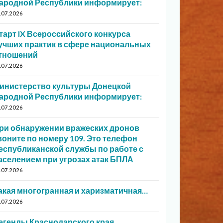
ародной Республики информирует:
.07.2026
тарт IX Всероссийского конкурса
учших практик в сфере национальных
тношений
.07.2026
инистерство культуры Донецкой
ародной Республики информирует:
.07.2026
ри обнаружении вражеских дронов
воните по номеру 109. Это телефон
еспубликанской службы по работе с
аселением при угрозах атак БПЛА
.07.2026
акая многогранная и харизматичная…
.07.2026
егенды Краснодарского края