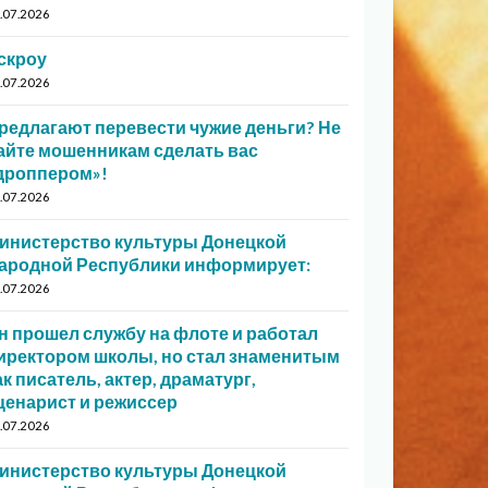
.07.2026
скроу
.07.2026
редлагают перевести чужие деньги? Не
айте мошенникам сделать вас
дроппером»!
.07.2026
инистерство культуры Донецкой
ародной Республики информирует:
.07.2026
н прошел службу на флоте и работал
иректором школы, но стал знаменитым
ак писатель, актер, драматург,
ценарист и режиссер
.07.2026
инистерство культуры Донецкой