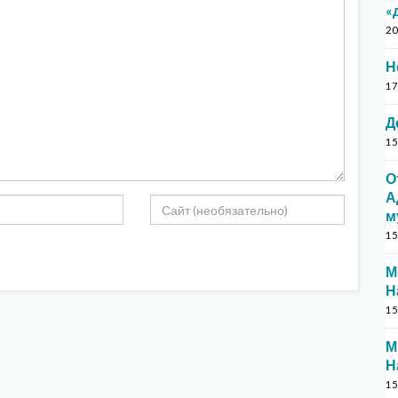
«
20
Н
17
Д
15
О
А
м
15
М
Н
15
М
Н
15