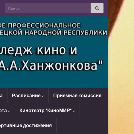
Search for:
да
Расписание
Приемная комиссия
ота
Кинотеатр “КиноМИР”
ртивные достижения