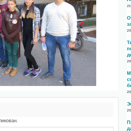
21
О
з
20
Т
п
д
20
М
с
б
20
Э
20
ликован.
П
д