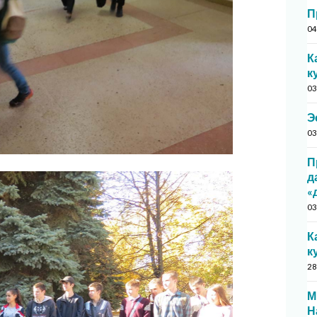
П
04
К
к
03
Э
03
П
д
«
03
К
к
28
М
Н