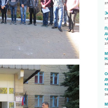
27
Э
27
П
д
«
27
М
Н
26
О
д
к
с
26
М