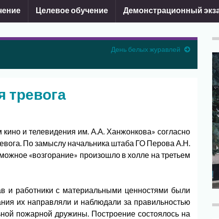
чение
Целевое обучение
Демонстрационный экз
День белых журавлей
я тревога
кино и телевидения им. А.А. Ханжонкова» согласно
евога. По замыслу начальника штаба ГО Перова А.Н.
можное «возгорание» произошло в холле на третьем
в и работники с материальными ценностями были
ания их направляли и наблюдали за правильностью
ной пожарной дружины. Построение состоялось на