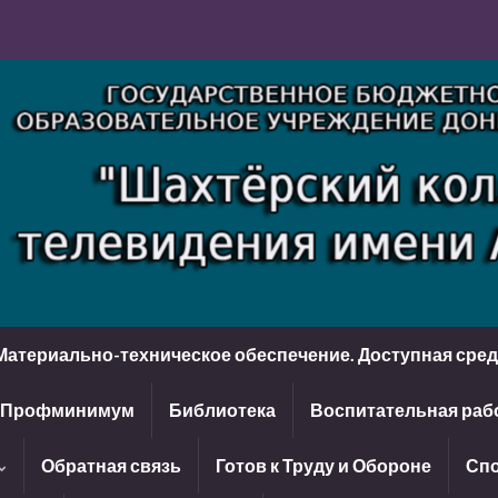
Материально-техническое обеспечение. Доступная сре
Профминимум
Библиотека
Воспитательная раб
Обратная связь
Готов к Труду и Обороне
Спо