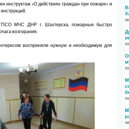
ен инструктаж «О действиях граждан при пожаре» и
В
 инструкций.
Х
06
СО МЧС ДНР г. Шахтерска, пожарные быстро
очага возгорания.
Д
и
05
тересом восприняли нужную и необходимую для
О
м
05
М
с
б
05
М
р
04