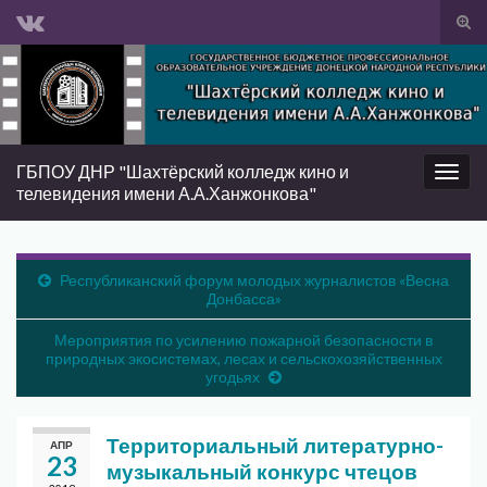
Вкл/
вык
Search for:
фор
пои
ГБПОУ ДНР "Шахтёрский колледж кино и
Вкл/
телевидения имени А.А.Ханжонкова"
выкл
нави
Республиканский форум молодых журналистов «Весна
Донбасса»
Мероприятия по усилению пожарной безопасности в
природных экосистемах, лесах и сельскохозяйственных
угодьях
Территориальный литературно-
АПР
23
музыкальный конкурс чтецов