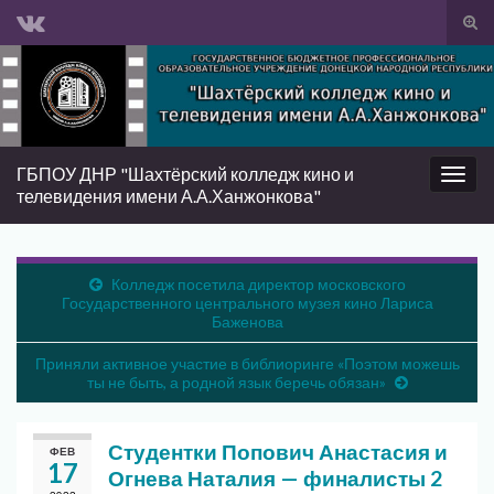
Вкл/
вык
Search for:
фор
пои
ГБПОУ ДНР "Шахтёрский колледж кино и
Вкл/
телевидения имени А.А.Ханжонкова"
выкл
нави
Колледж посетила директор московского
Государственного центрального музея кино Лариса
Баженова
Приняли активное участие в библиоринге «Поэтом можешь
ты не быть, а родной язык беречь обязан»
Студентки Попович Анастасия и
ФЕВ
17
Огнева Наталия — финалисты 2