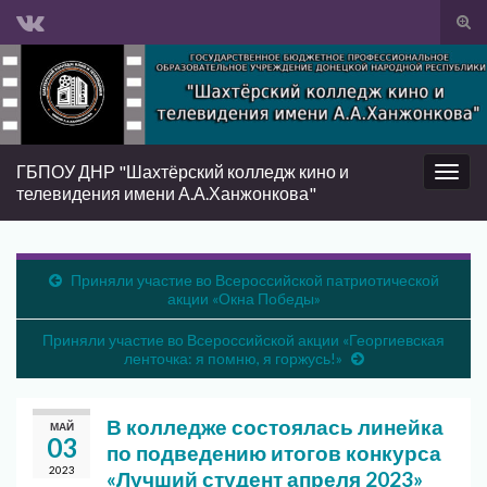
Вкл/
вык
Search for:
фор
пои
ГБПОУ ДНР "Шахтёрский колледж кино и
Вкл/
телевидения имени А.А.Ханжонкова"
выкл
нави
Приняли участие во Всероссийской патриотической
акции «Окна Победы»
Приняли участие во Всероссийской акции «Георгиевская
ленточка: я помню, я горжусь!»
В колледже состоялась линейка
МАЙ
03
по подведению итогов конкурса
2023
«Лучший студент апреля 2023»