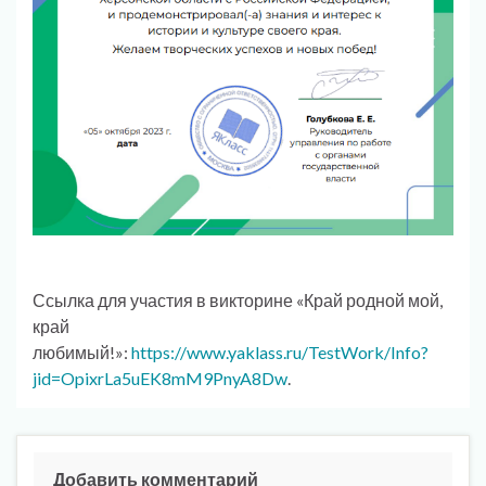
Ссылка для участия в викторине «Край родной мой,
край
любимый!»:
https://www.yaklass.ru/TestWork/Info?
jid=OpixrLa5uEK8mM9PnyA8Dw
.
Добавить комментарий