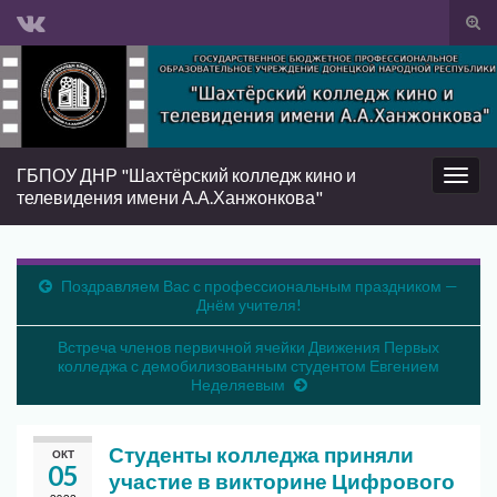
Вкл/
вык
Search for:
фор
пои
ГБПОУ ДНР "Шахтёрский колледж кино и
Вкл/
телевидения имени А.А.Ханжонкова"
выкл
нави
Поздравляем Вас с профессиональным праздником —
Днём учителя!
Встреча членов первичной ячейки Движения Первых
колледжа с демобилизованным студентом Евгением
Неделяевым
Студенты колледжа приняли
ОКТ
05
участие в викторине Цифрового