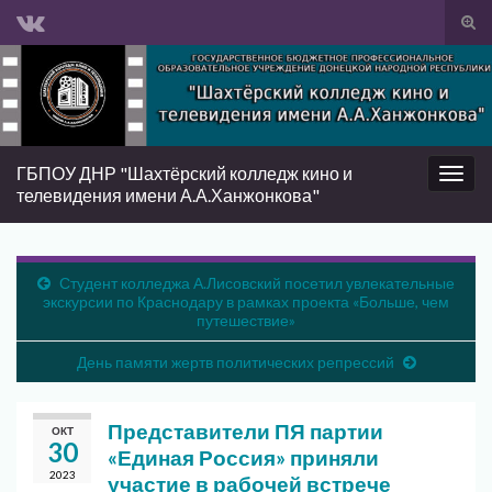
Вкл/
вык
Search for:
фор
пои
ГБПОУ ДНР "Шахтёрский колледж кино и
Вкл/
телевидения имени А.А.Ханжонкова"
выкл
нави
Студент колледжа А.Лисовский посетил увлекательные
экскурсии по Краснодару в рамках проекта «Больше, чем
путешествие»
День памяти жертв политических репрессий
Представители ПЯ партии
ОКТ
30
«Единая Россия» приняли
2023
участие в рабочей встрече