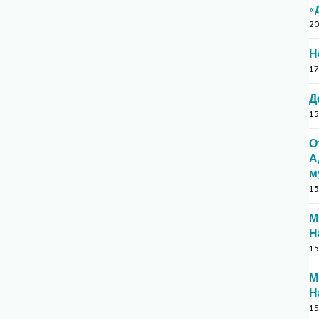
«
20
Н
17
Д
15
О
А
м
15
М
Н
15
М
Н
15