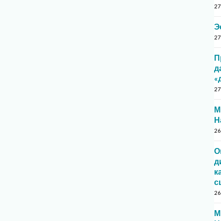
27
Э
27
П
д
«
27
М
Н
26
О
д
к
с
26
М