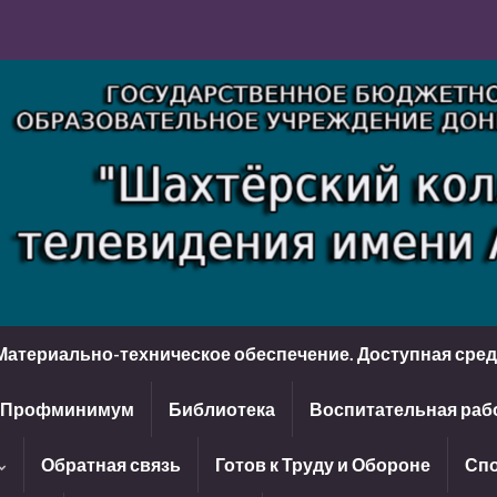
Материально-техническое обеспечение. Доступная сре
Профминимум
Библиотека
Воспитательная раб
Обратная связь
Готов к Труду и Обороне
Спо