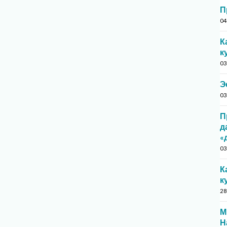
П
04
К
к
03
Э
03
П
д
«
03
К
к
28
М
Н