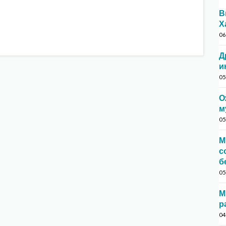
В
Х
06
Д
и
05
О
м
05
М
с
б
05
М
р
04