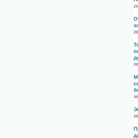
21
О
з
20
Т
п
д
20
М
с
б
20
Э
20
П
д