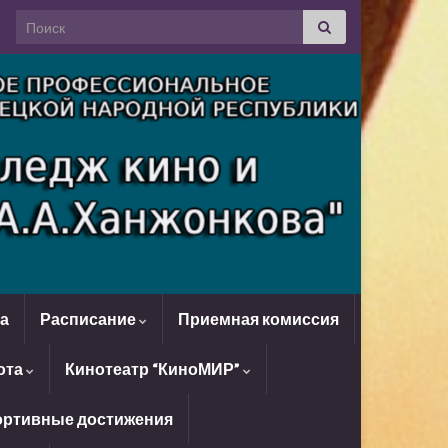
Search for:
да
Расписание
Приемная комиссия
ота
Кинотеатр “КиноМИР”
ртивные достижения