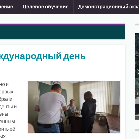
чение
Целевое обучение
Демонстрационный экз
ждународный день
но и
первых
брали
денты и
рены
венным
рить её
вых