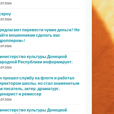
.07.2026
скроу
.07.2026
редлагают перевести чужие деньги? Не
айте мошенникам сделать вас
дроппером»!
.07.2026
инистерство культуры Донецкой
ародной Республики информирует:
.07.2026
н прошел службу на флоте и работал
иректором школы, но стал знаменитым
ак писатель, актер, драматург,
ценарист и режиссер
.07.2026
инистерство культуры Донецкой