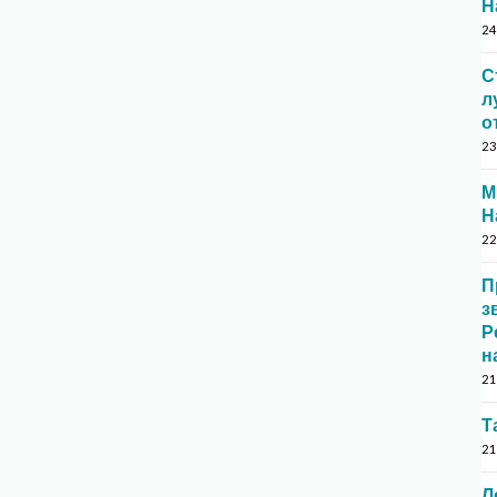
Н
24
С
л
о
23
М
Н
22
П
з
Р
н
21
Т
21
Л