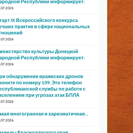
ародной Республики информирует:
.07.2026
тарт IX Всероссийского конкурса
учших практик в сфере национальных
тношений
.07.2026
инистерство культуры Донецкой
ародной Республики информирует:
.07.2026
ри обнаружении вражеских дронов
воните по номеру 109. Это телефон
еспубликанской службы по работе с
аселением при угрозах атак БПЛА
.07.2026
акая многогранная и харизматичная…
.07.2026
егенды Краснодарского края