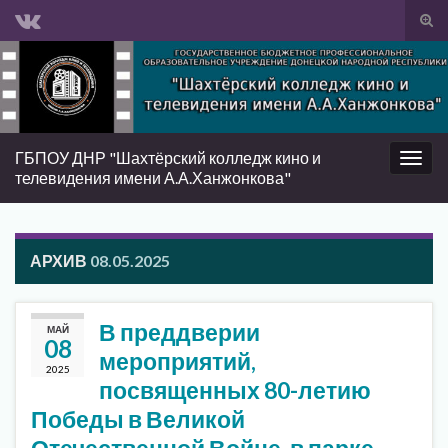
Вкл/
вык
Search for:
фор
пои
ГБПОУ ДНР "Шахтёрский колледж кино и
Вкл/
телевидения имени А.А.Ханжонкова"
выкл
нави
АРХИВ
08.05.2025
В преддверии
МАЙ
08
мероприятий,
2025
посвященных 80-летию
Победы в Великой
Отечественной Войне, в парке