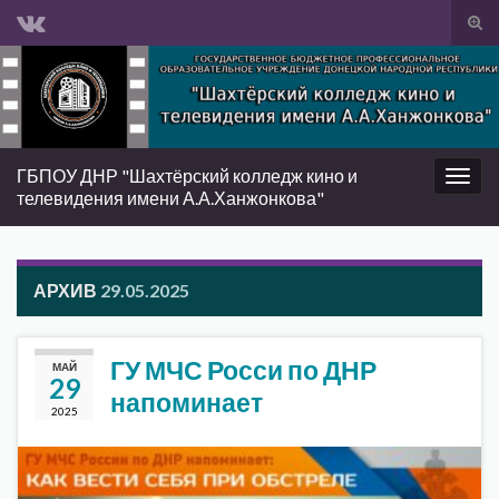
Вкл/
вык
Search for:
фор
пои
ГБПОУ ДНР "Шахтёрский колледж кино и
Вкл/
телевидения имени А.А.Ханжонкова"
выкл
нави
АРХИВ
29.05.2025
ГУ МЧС Росси по ДНР
МАЙ
29
напоминает
2025