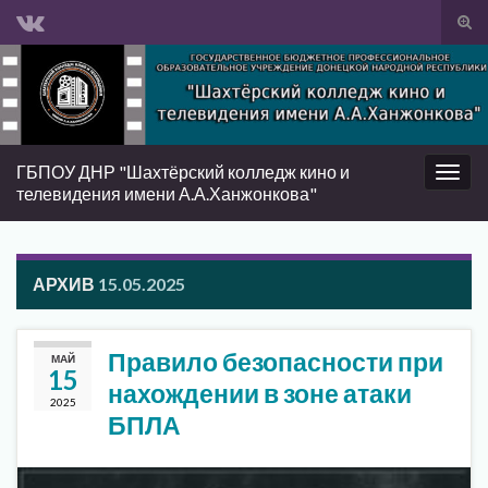
Вкл/
вык
Search for:
фор
пои
ГБПОУ ДНР "Шахтёрский колледж кино и
Вкл/
телевидения имени А.А.Ханжонкова"
выкл
нави
АРХИВ
15.05.2025
Правило безопасности при
МАЙ
15
нахождении в зоне атаки
2025
БПЛА