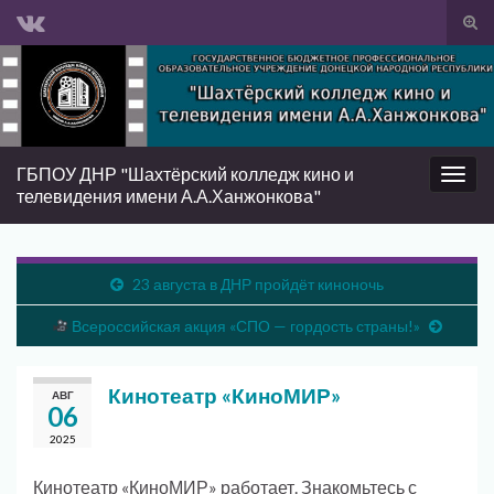
Вкл/
вык
Search for:
фор
пои
ГБПОУ ДНР "Шахтёрский колледж кино и
Вкл/
телевидения имени А.А.Ханжонкова"
выкл
нави
23 августа в ДНР пройдёт киноночь
Всероссийская акция «СПО — гордость страны!»
Кинотеатр «КиноМИР»
АВГ
06
2025
Кинотеатр «КиноМИР» работает. Знакомьтесь с