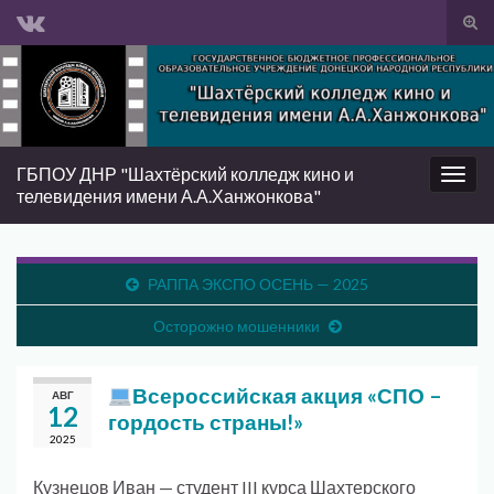
Вкл/
вык
Search for:
фор
пои
ГБПОУ ДНР "Шахтёрский колледж кино и
Вкл/
телевидения имени А.А.Ханжонкова"
выкл
нави
РАППА ЭКСПО ОСЕНЬ — 2025
Осторожно мошенники
Всероссийская акция «СПО –
АВГ
12
гордость страны!»
2025
Кузнецов Иван — студент III курса Шахтерского