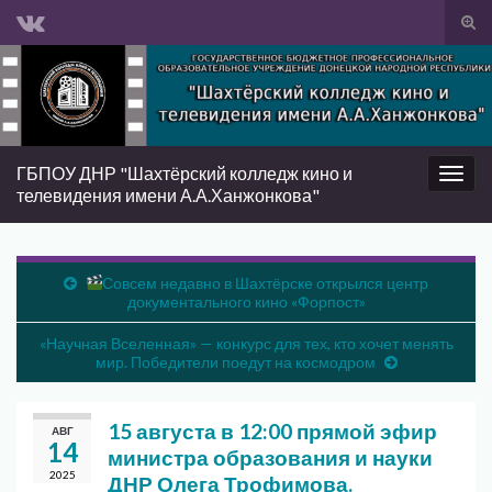
Вкл/
вык
Search for:
фор
пои
ГБПОУ ДНР "Шахтёрский колледж кино и
Вкл/
телевидения имени А.А.Ханжонкова"
выкл
нави
Совсем недавно в Шахтёрске открылся центр
документального кино «Форпост»
«Научная Вселенная» — конкурс для тех, кто хочет менять
мир. Победители поедут на космодром
15 августа в 12:00 прямой эфир
АВГ
14
министра образования и науки
2025
ДНР Олега Трофимова.