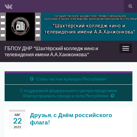
Вкл/
вык
Search for:
фор
пои
ГБПОУ ДНР "Шахтёрский колледж кино и
Вкл/
телевидения имени А.А.Ханжонкова"
выкл
нави
Стань частью культуры Республики!
С поддержкой федерального центра продолжим
благоустраивать города и села Республики
Друзья, с Днём российского
АВГ
22
флага!
2025