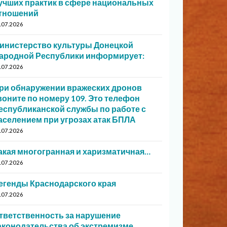
учших практик в сфере национальных
тношений
.07.2026
инистерство культуры Донецкой
ародной Республики информирует:
.07.2026
ри обнаружении вражеских дронов
воните по номеру 109. Это телефон
еспубликанской службы по работе с
аселением при угрозах атак БПЛА
.07.2026
акая многогранная и харизматичная…
.07.2026
егенды Краснодарского края
.07.2026
тветственность за нарушение
аконодательства об экстремизме