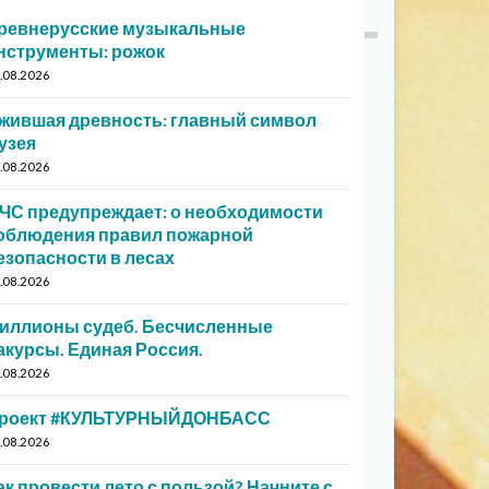
ревнерусские музыкальные
нструменты: рожок
.08.2026
жившая древность: главный символ
узея
.08.2026
ЧС предупреждает: о необходимости
облюдения правил пожарной
езопасности в лесах
.08.2026
иллионы судеб. Бесчисленные
акурсы. Единая Россия.
.08.2026
роект #КУЛЬТУРНЫЙДОНБАСС
.08.2026
ак провести лето с пользой? Начните с