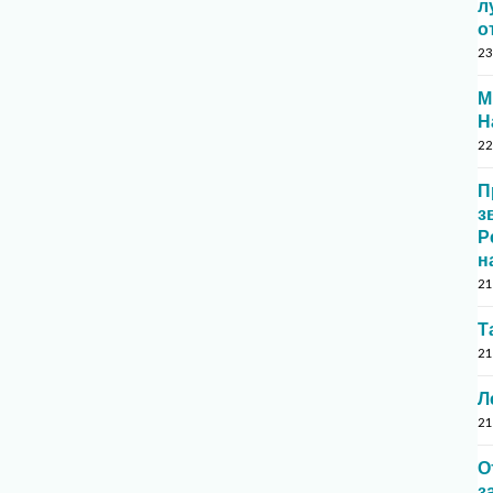
л
о
23
М
Н
22
П
з
Р
н
21
Т
21
Л
21
О
з