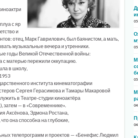
Д
киноактри
и
05
луа с яр
етство и
О
тов: отец, Марк Гаврилович, был баянистом, а мать,
м
вать музыкальные вечера и утренники.
05
ые годы Великой Отечественной войны:
М
ка с матерью пережили оккупацию.
с
ла в школу,
б
 1953
05
ударственного института кинематографии
мастеров Сергея Герасимова и Тамары Макаровой
М
служить в Театре-студии киноактёра
р
, затем — в «Современнике».
04
лия Аксёнова, Эдмона Ростана,
П
что она способна на глубокие,
04
льных телепрограмм и проектов — «Бенефис Людмил
К