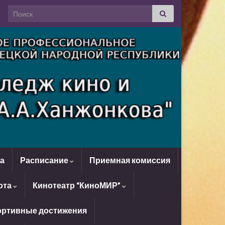
Search for:
да
Расписание
Приемная комиссия
ота
Кинотеатр “КиноМИР”
ртивные достижения