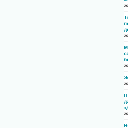
20
Т
п
д
20
М
с
б
20
Э
20
П
д
«
20
Н