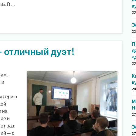
и». В …
к
03
Э
03
П
— отличный дуэт!
д
«
03
 им.
К
ли
к
28
м серию
М
кой
Н
т на
27
ие и
от раз
Э
ий — с
27