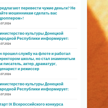
редлагают перевести чужие деньги? Не
айте мошенникам сделать вас
дроппером»!
.07.2026
инистерство культуры Донецкой
ародной Республики информирует:
.07.2026
н прошел службу на флоте и работал
иректором школы, но стал знаменитым
ак писатель, актер, драматург,
ценарист и режиссер
.07.2026
инистерство культуры Донецкой
ародной Республики информирует:
.07.2026
тарт IX Всероссийского конкурса