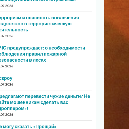
.07.2026
ерроризм и опасность вовлечения
одростков в террористическую
еятельность
.07.2026
ЧС предупреждает: о необходимости
облюдения правил пожарной
езопасности в лесах
.07.2026
скроу
.07.2026
редлагают перевести чужие деньги? Не
айте мошенникам сделать вас
дроппером»!
.07.2026
е могу сказать «Прощай»