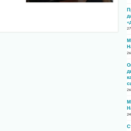
П
д
«
27
М
Н
26
О
д
к
с
26
М
Н
24
С