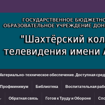
Материально-техническое обеспечение. Доступная сре
Профминимум
Библиотека
Воспитательная раб
Обратная связь
Готов к Труду и Обороне
Спо