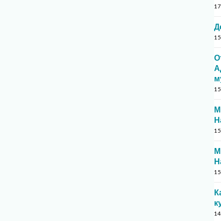
17
Д
15
О
А
м
15
М
Н
15
М
Н
15
К
к
14