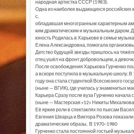
народная артистка СССР (1983).
Одна из наиболее выдающихся российских 
с,
обладавшая многогранным характерным амп
ким драматическим и музыкальным даром. Д
юность Родилась в Харькове в семье музыкан
Елена Александровна, помогала организовы
Детство будущей звезды пришлось на тяжёл
отец ушёл на фронт добровольцем, а девоч
После освобождения Харькова Гурченко пош
а вскоре поступила в музыкальную школу. В
году она стала студенткой Всесоюзного гос
(ныне — ВГИК), где училась у знаменитых 
Карьера Сразу после вуза Гурченко начала 
(ныне — Мастерская «12» Никиты Михалкова)
Её яркие роли в спектаклях по пьесам Васи
Евгения Шварца и Виктора Розова показали, 
драматические образы. В 1970–1980
Гурченко стала постоянной гостьей музыка