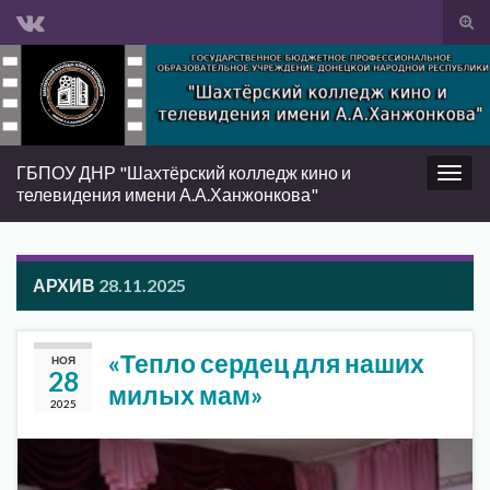
Вкл/
вык
Search for:
фор
пои
ГБПОУ ДНР "Шахтёрский колледж кино и
Вкл/
телевидения имени А.А.Ханжонкова"
выкл
нави
АРХИВ
28.11.2025
«Тепло сердец для наших
НОЯ
28
милых мам»
2025