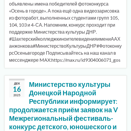
объявлены имена победителей фотоконкурса
«Осень в городе». А пока ещё одна видеозарисовка
из фоторабот, выполненных студентами групп 105,
104, 103 и 4-СА. Напомним, конкурс проходит при
поддержке Министерства культуры ДНР.
#ШахтерскийколледжкиноителевиденияимениААХ
анжонкова#МинистерствоКультурыДНР#Фотоконку
рсОсеньвгороде Подписывайтесь на наш канал в
мессенджере MAX:https://max.ru/id9304006071_gos
Министерство культуры
ДЕК
16
Донецкой Народной
2025
Республики информирует:
продолжается приём заявок на V
Межрегиональный фестиваль-
конкурс детского, юношеского и