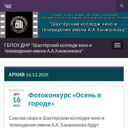
Вкл/
вык
Search for:
фор
пои
ГБПОУ ДНР "Шахтёрский колледж кино и
Вкл/
телевидения имени А.А.Ханжонкова"
выкл
нави
АРХИВ
16.12.2025
Фотоконкурс «Осень в
ДЕК
16
городе»
2025
Совсем скоро в Шахтерском колледже кино и
телевидения имени А.А. Ханжонкова будут