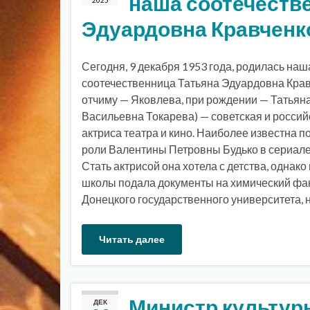
наша соотечеств
2025
Эдуардовна Кравченк
Сегодня, 9 декабря 1953 года, родилась наш
соотечественница Татьяна Эдуардовна Крав
отчиму — Яковлева, при рождении — Татьян
Васильевна Токарева) — советская и россий
актриса театра и кино. Наиболее известна п
роли Валентины Петровны Будько в сериале
Стать актрисой она хотела с детства, однако
школы подала документы на химический фа
Донецкого государственного университета, 
Читать далее
Министр культур
ДЕК