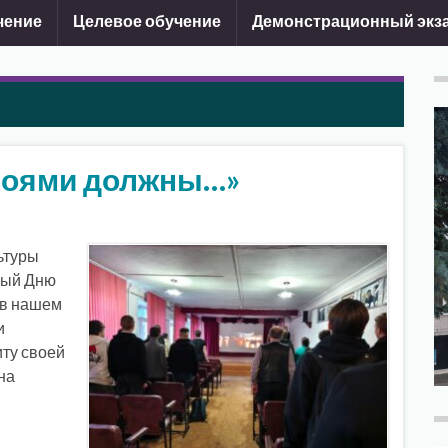
чение
Целевое обучение
Демонстрационный экз
роями должны…»
ьтуры
ный Дню
 в нашем
и
ту своей
на