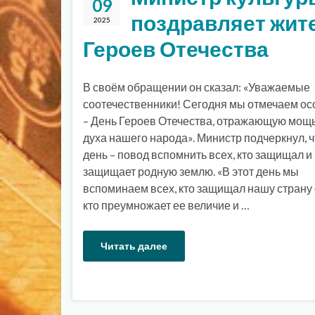
09
поздравляет жит
2025
Героев Отечества
В своём обращении он сказал: «Уважаемые
соотечественники! Сегодня мы отмечаем ос
– День Героев Отечества, отражающую мощь
духа нашего народа». Министр подчеркнул, ч
день – повод вспомнить всех, кто защищал и
защищает родную землю. «В этот день мы
вспоминаем всех, кто защищал нашу страну 
кто преумножает ее величие и …
Читать далее