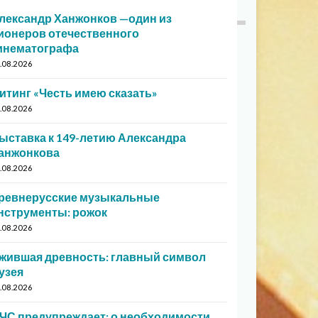
лександр Ханжонков —один из
ионеров отечественного
инематографа
.08.2026
итинг «Честь имею сказать»
.08.2026
ыставка к 149-летию Александра
анжонкова
.08.2026
ревнерусские музыкальные
нструменты: рожок
.08.2026
жившая древность: главный символ
узея
.08.2026
ЧС предупреждает: о необходимости