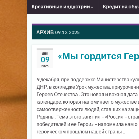
Креативные индустрии
Кредит на обу
АРХИВ
09.12.2025
«Мы гордится Ге
ДЕК
09
2025
9 декабря, при поддержке Министерства кул
ДНР, в колледже Урок мужества, приурочен
Героев Отечества . Это новая и важная дата
календаре, которая напоминает о мужестве 
самоотверженности людей, ставших на защи
Родины. Тема этого занятия – «Россия – стра
победителей и ее Герои» – напомнила нам о
героическом прошлом нашей страны …