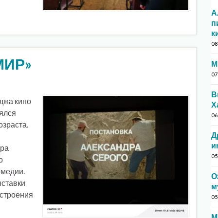
А
п
к
08
МИР»
М
07
В
джа кино
Х
оялся
06
озраста.
Д
и
дра
05
о
омедии.
О
ыставки
м
астроения
05
М