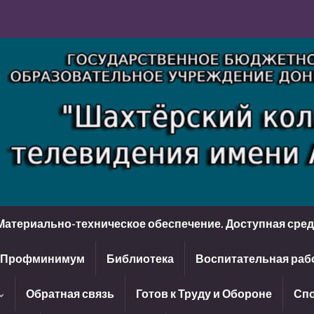
Материально-техническое обеспечение. Доступная сре
Профминимум
Библиотека
Воспитательная раб
Обратная связь
Готов к Труду и Обороне
Спо