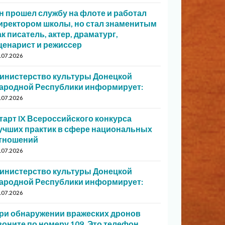
н прошел службу на флоте и работал
иректором школы, но стал знаменитым
ак писатель, актер, драматург,
ценарист и режиссер
.07.2026
инистерство культуры Донецкой
ародной Республики информирует:
.07.2026
тарт IX Всероссийского конкурса
учших практик в сфере национальных
тношений
.07.2026
инистерство культуры Донецкой
ародной Республики информирует:
.07.2026
ри обнаружении вражеских дронов
воните по номеру 109. Это телефон