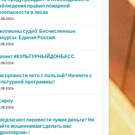
облюдения правил пожарной
езопасности в лесах
.08.2026
иллионы судеб. Бесчисленные
акурсы. Единая Россия.
.08.2026
роект #КУЛЬТУРНЫЙДОНБАСС
.08.2026
ак провести лето с пользой? Начните с
ультурной программы!
.08.2026
скроу
.08.2026
редлагают перевести чужие деньги? Не
айте мошенникам сделать вас
дроппером»!