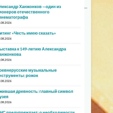
лександр Ханжонков —один из
ионеров отечественного
инематографа
.08.2026
итинг «Честь имею сказать»
.08.2026
ыставка к 149-летию Александра
анжонкова
.08.2026
ревнерусские музыкальные
нструменты: рожок
.08.2026
жившая древность: главный символ
узея
.08.2026
ЧС предупреждает: о необходимости