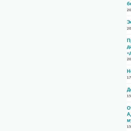
б
20
Э
20
П
д
«
20
Н
17
Д
15
О
А
м
15