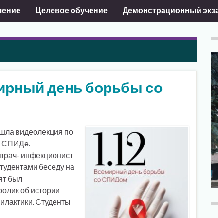
чение
Целевое обучение
Демонстрационный экз
мирный день борьбы со
ошла видеолекция по
и СПИДе.
врач- инфекционист
тудентами беседу на
ят был
олик об истории
илактики. Студенты