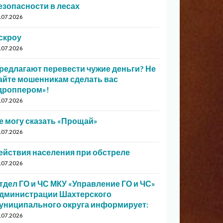
езопасности в лесах
.07.2026
скроу
.07.2026
редлагают перевести чужие деньги? Не
айте мошенникам сделать вас
дроппером»!
.07.2026
е могу сказать «Прощай»
.07.2026
ействия населения при обстреле
.07.2026
тдел ГО и ЧС МКУ «Управление ГО и ЧС»
дминистрации Шахтерского
униципального округа информирует:
.07.2026