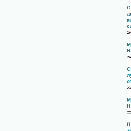
О
д
к
с
26
М
Н
24
С
л
о
23
М
Н
22
П
з