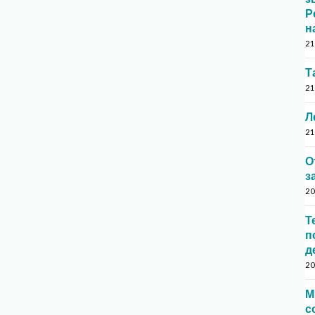
Р
н
21
Т
21
Л
21
О
з
20
Т
п
д
20
М
с