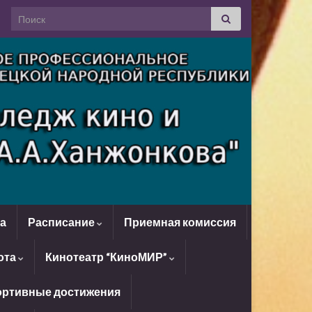
Search for:
да
Расписание
Приемная комиссия
ота
Кинотеатр “КиноМИР”
ртивные достижения