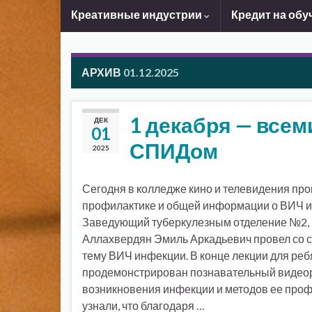
Креативные индустрии
Кредит на обу
АРХИВ
01.12.2025
1 декабря — все
ДЕК
01
СПИДом
2025
Сегодня в колледже кино и телевидения пр
профилактике и общей информации о ВИЧ 
Заведующий туберкулезным отделение №2, 
Аллахвердян Эмиль Аркадьевич провел со с
тему ВИЧ инфекции. В конце лекции для реб
продемонстрирован познавательный видеор
возникновения инфекции и методов ее проф
узнали, что благодаря …