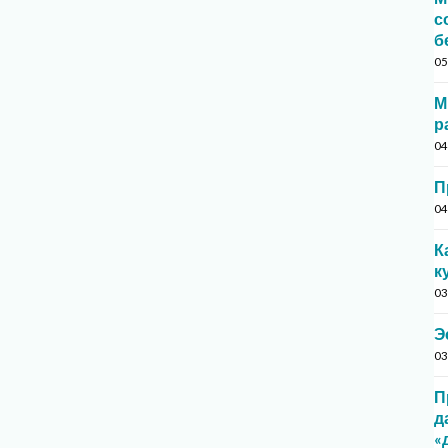
с
б
05
М
р
04
П
04
К
к
03
Э
03
П
д
«