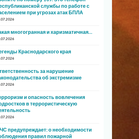
еспубликанской службы по работе с
аселением при угрозах атак БПЛА
.07.2026
акая многогранная и харизматичная…
.07.2026
егенды Краснодарского края
.07.2026
тветственность за нарушение
аконодательства об экстремизме
.07.2026
ерроризм и опасность вовлечения
одростков в террористическую
еятельность
.07.2026
ЧС предупреждает: о необходимости
облюдения правил пожарной