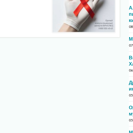
А
п
к
08
М
07
В
Х
06
Д
и
05
О
м
05
М