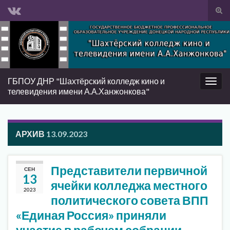
Вкл/
вык
Search for:
фор
пои
ГБПОУ ДНР "Шахтёрский колледж кино и
Вкл/
телевидения имени А.А.Ханжонкова"
выкл
нави
АРХИВ
13.09.2023
Представители первичной
СЕН
13
ячейки колледжа местного
2023
политического совета ВПП
«Единая Россия» приняли
участие в рабочем собрании